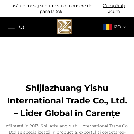
Lasă un mesaj și primești o reducere de
Cumpărați
până la 5%
acum
RO
Shijiazhuang Yishu
International Trade Co., Ltd.
– Lider Global în Carențe
Înființată în 2013, Shijiazhuang Yishu International Trade Co.,
Ltd. se specializează în producția, exportul și cercetarea-