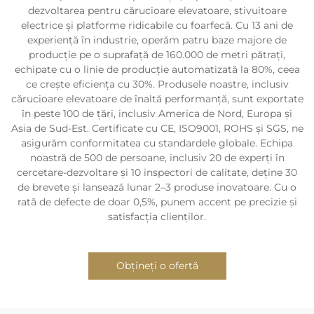
dezvoltarea pentru cărucioare elevatoare, stivuitoare
electrice și platforme ridicabile cu foarfecă. Cu 13 ani de
experiență în industrie, operăm patru baze majore de
producție pe o suprafață de 160.000 de metri pătrați,
echipate cu o linie de producție automatizată la 80%, ceea
ce crește eficiența cu 30%. Produsele noastre, inclusiv
cărucioare elevatoare de înaltă performanță, sunt exportate
în peste 100 de țări, inclusiv America de Nord, Europa și
Asia de Sud-Est. Certificate cu CE, ISO9001, ROHS și SGS, ne
asigurăm conformitatea cu standardele globale. Echipa
noastră de 500 de persoane, inclusiv 20 de experți în
cercetare-dezvoltare și 10 inspectori de calitate, deține 30
de brevete și lansează lunar 2–3 produse inovatoare. Cu o
rată de defecte de doar 0,5%, punem accent pe precizie și
satisfacția clienților.
Obțineți o ofertă