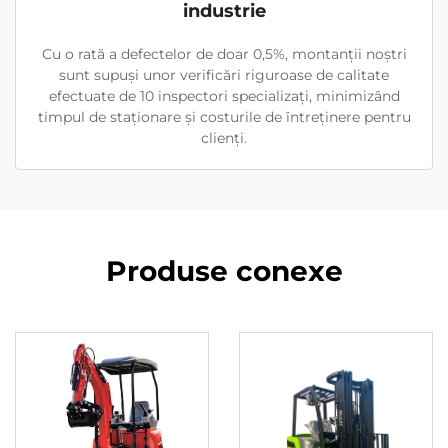
industrie
Cu o rată a defectelor de doar 0,5%, montanții noștri
sunt supuși unor verificări riguroase de calitate
efectuate de 10 inspectori specializați, minimizând
timpul de staționare și costurile de întreținere pentru
clienți.
Produse conexe