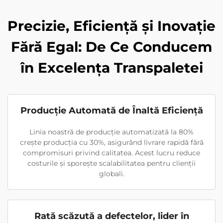
Precizie, Eficiență și Inovație
Fără Egal: De Ce Conducem
în Excelența Transpaletei
Producție Automată de Înaltă Eficiență
Linia noastră de producție automatizată la 80%
crește producția cu 30%, asigurând livrare rapidă fără
compromisuri privind calitatea. Acest lucru reduce
costurile și sporește scalabilitatea pentru clienții
globali.
Rată scăzută a defectelor, lider în