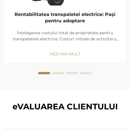
Rentabilitatea transpaletei electrice: Pași
pentru adoptare
Înțelegerea costului total de proprietate pentru
transpaletele electrice. Costuri inițiale de achiziție și
integrare pentru sistemele de transpalete electrice.
Transpaletele electrice necesită o investiție inițială de
VEZI MAI MULT
2.500-5.000 USD pe unitate, care include accesorii
esențiale...
eVALUAREA CLIENTULUI