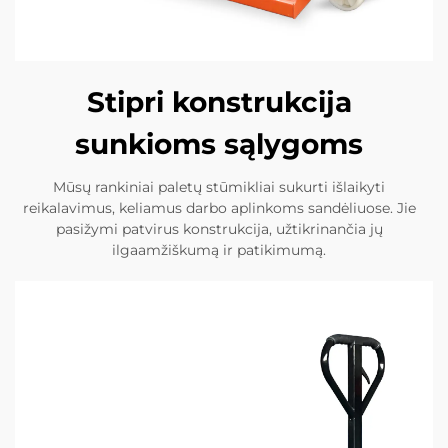
Stipri konstrukcija
sunkioms sąlygoms
Mūsų rankiniai paletų stūmikliai sukurti išlaikyti
reikalavimus, keliamus darbo aplinkoms sandėliuose. Jie
pasižymi patvirus konstrukcija, užtikrinančia jų
ilgaamžiškumą ir patikimumą.