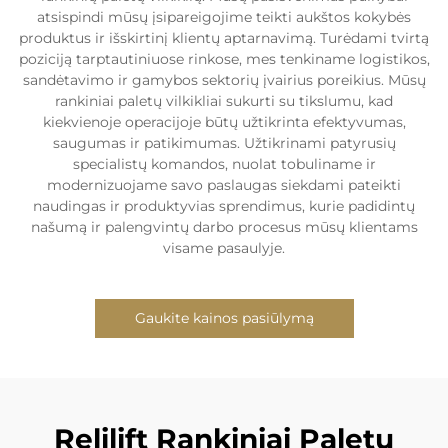
atsispindi mūsų įsipareigojime teikti aukštos kokybės
produktus ir išskirtinį klientų aptarnavimą. Turėdami tvirtą
poziciją tarptautiniuose rinkose, mes tenkiname logistikos,
sandėtavimo ir gamybos sektorių įvairius poreikius. Mūsų
rankiniai paletų vilkikliai sukurti su tikslumu, kad
kiekvienoje operacijoje būtų užtikrinta efektyvumas,
saugumas ir patikimumas. Užtikrinami patyrusių
specialistų komandos, nuolat tobuliname ir
modernizuojame savo paslaugas siekdami pateikti
naudingas ir produktyvias sprendimus, kurie padidintų
našumą ir palengvintų darbo procesus mūsų klientams
visame pasaulyje.
Gaukite kainos pasiūlymą
Relilift Rankiniai Paletų