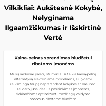
Vilkikliai: Aukštesnė Kokybė,
Nelyginama
Ilgaamžiškumas ir Išskirtinė
Vertė
Kaina-pelnas sprendimas biudžetui
ribotoms įmonėms
Mūsų rankiniai paletų stūmikliai suteikia kainą-pelną
alternatyvą elektriniams modeliams, siūlydami
reikšmingą taupą neprarandant kokybės ar našumo.
Tai daro juos idealus pasirinkimas įmonėms,
siekiančioms optimizuoti medžiagų valdymo
procesus ribotame biudžete.