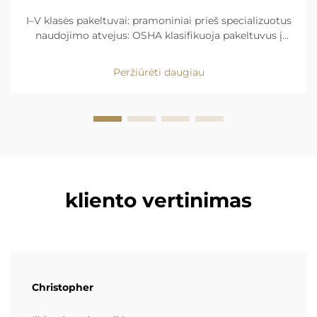
I–V klasės pakeltuvai: pramoniniai prieš specializuotus
naudojimo atvejus: OSHA klasifikuoja pakeltuvus į
penkias kategorijas pagal energijos šaltinį ir
konstrukciją. Nulinės emisijos privalumai ir tikslus
Peržiūrėti daugiau
judėjimas išlaiko I klasės (elektriniai važiuojantys
pakeltuvai...)
kliento vertinimas
Christopher