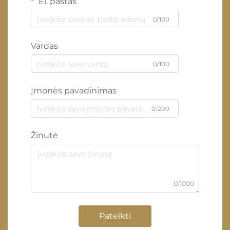
El. paštas
0/100
Vardas
0/100
Įmonės pavadinimas
0/200
Žinutė
0/1000
Pateikti