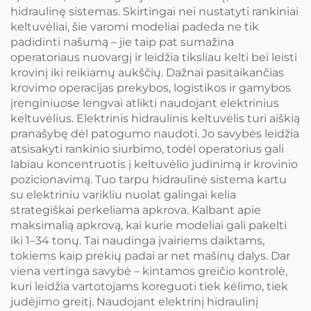
hidraulinę sistemas. Skirtingai nei nustatyti rankiniai
keltuvėliai, šie varomi modeliai padeda ne tik
padidinti našumą – jie taip pat sumažina
operatoriaus nuovargį ir leidžia tiksliau kelti bei leisti
krovinį iki reikiamų aukščių. Dažnai pasitaikančias
krovimo operacijas prekybos, logistikos ir gamybos
įrenginiuose lengvai atlikti naudojant elektrinius
keltuvėlius. Elektrinis hidraulinis keltuvėlis turi aiškią
pranašybę dėl patogumo naudoti. Jo savybės leidžia
atsisakyti rankinio siurbimo, todėl operatorius gali
labiau koncentruotis į keltuvėlio judinimą ir krovinio
pozicionavimą. Tuo tarpu hidraulinė sistema kartu
su elektriniu varikliu nuolat galingai kelia
strategiškai perkeliama apkrova. Kalbant apie
maksimalią apkrovą, kai kurie modeliai gali pakelti
iki 1–34 tonų. Tai naudinga įvairiems daiktams,
tokiems kaip prekių padai ar net mašinų dalys. Dar
viena vertinga savybė – kintamos greičio kontrolė,
kuri leidžia vartotojams koreguoti tiek kėlimo, tiek
judėjimo greitį. Naudojant elektrinį hidraulinį