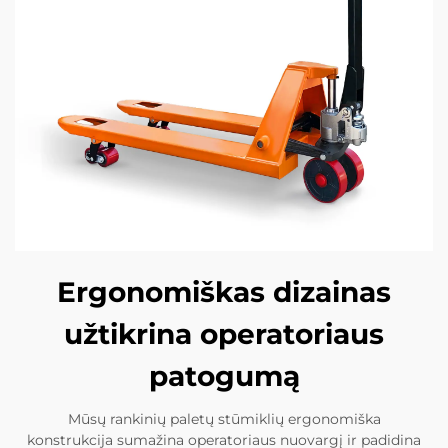
Ergonomiškas dizainas
užtikrina operatoriaus
patogumą
Mūsų rankinių paletų stūmiklių ergonomiška
konstrukcija sumažina operatoriaus nuovargį ir padidina