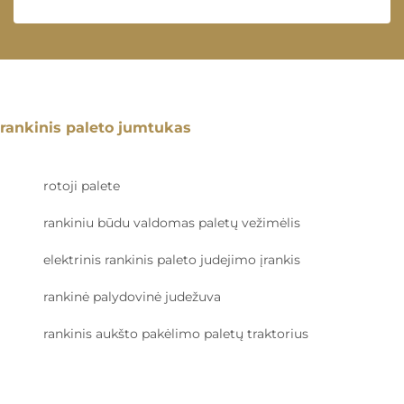
rankinis paleto jumtukas
rotoji palete
rankiniu būdu valdomas paletų vežimėlis
elektrinis rankinis paleto judejimo įrankis
rankinė palydovinė judežuva
rankinis aukšto pakėlimo paletų traktorius