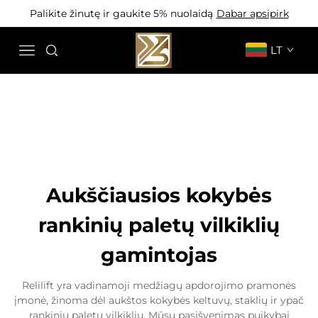
Palikite žinutę ir gaukite 5% nuolaidą
Dabar apsipirk
LT
Aukščiausios kokybės
rankinių paletų vilkiklių
gamintojas
Relilift yra vadinamoji medžiagų apdorojimo pramonės
įmonė, žinoma dėl aukštos kokybės keltuvų, staklių ir ypač
rankinių paletų vilkiklių. Mūsų pasišvenimas puikybai