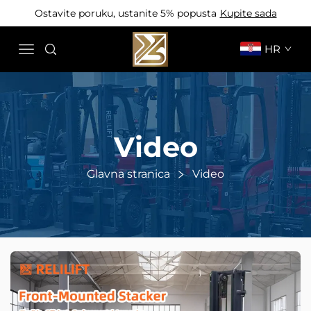
Ostavite poruku, ustanite 5% popusta
Kupite sada
HR
Video
Glavna stranica
Video