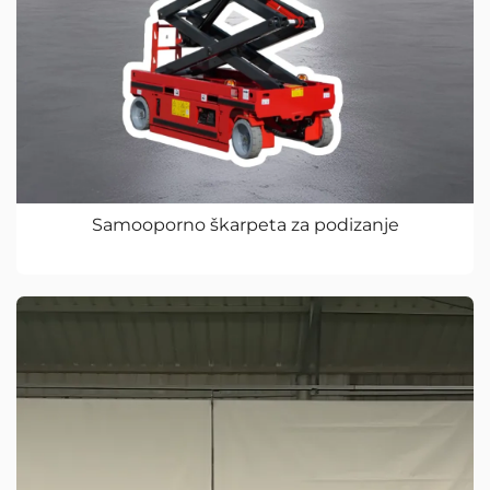
Samooporno škarpeta za podizanje