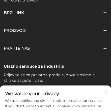
+86-13131154811
BRZI LINK
PROIZVOD
PRATITE NAS
Ulazno sanduče za industriju
Prijavite se za privatne prodaje, nova lansiranja,
stilske savjete i više.
Vaš e-mail
We value your privacy
We use cookies and similar tools to provide our services.
If you don't want to accept all cookies, click Personalize
Subscribe