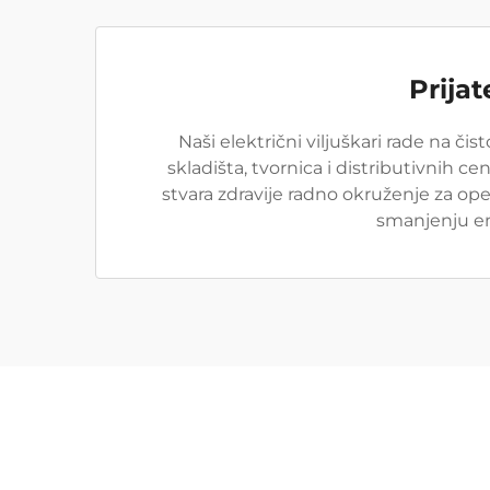
Prija
Naši električni viljuškari rade na či
skladišta, tvornica i distributivnih
stvara zdravije radno okruženje za ope
smanjenju em