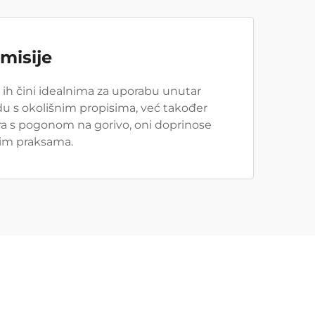
misije
to ih čini idealnima za uporabu unutar
du s okolišnim propisima, već također
kara s pogonom na gorivo, oni doprinose
nim praksama.