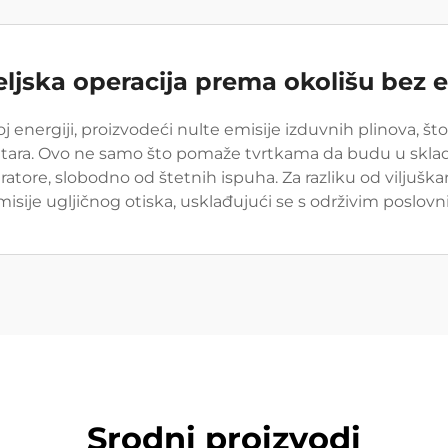
teljska operacija prema okolišu bez e
stoj energiji, proizvodeći nulte emisije izduvnih plinova, š
 centara. Ovo ne samo što pomaže tvrtkama da budu u skla
ratore, slobodno od štetnih ispuha. Za razliku od viljuš
isije ugljičnog otiska, usklađujući se s održivim poslov
Srodni proizvodi