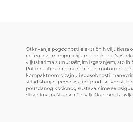
Otkrivanje pogodnosti električnih viljuškara 
rješenja za manipulaciju materijalom. Naši elek
viljuškarima s unutrašnjim izgaranjem, što ih 
Pokreću ih napredni električni motori i bater
kompaktnom dizajnu i sposobnosti manevriran
skladištenje i povećavajući produktivnost. E
pouzdanog kočionog sustava, čime se osigurava
dizajnima, naši električni viljuškari predstavl