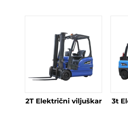
2T Električni viljuškar
3t El