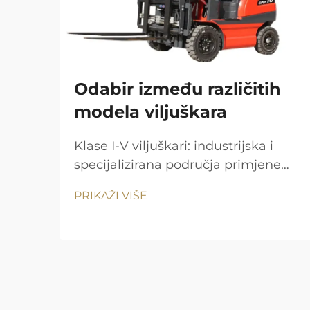
Odabir između različitih
modela viljuškara
Klase I-V viljuškari: industrijska i
specijalizirana područja primjene
OSHA ima klasifikaciju viljuškari u
PRIKAŽI VIŠE
pet klasa prema izvoru energije i
dizajnu. Prednosti rada bez emisija i
preciznost pokreta čine klasu I
(električni vožnji viljuškar...)
popularnom