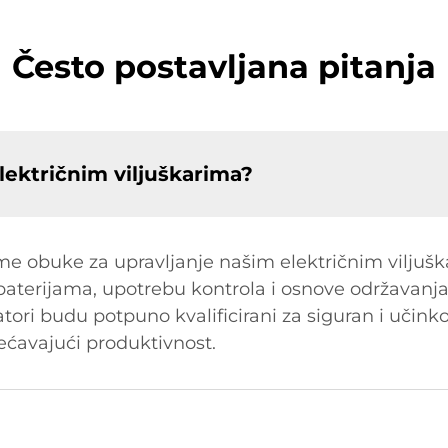
Često postavljana pitanja
električnim viljuškarima?
 obuke za upravljanje našim električnim viljušk
 baterijama, upotrebu kontrola i osnove održavanj
ratori budu potpuno kvalificirani za siguran i učin
ećavajući produktivnost.