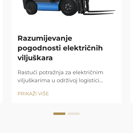
Razumijevanje
pogodnosti električnih
viljuškara
Rastući potražnja za električnim
viljuškarima u održivoj logistici
Globalni pomak prema logistici bez
PRIKAŽI VIŠE
emisija stavlja prodaju električnih
viljuškari na 67% brže u odnosu na
viljuškare s motorom s unutarnjim
izgaranjem do 2030.: Fairfield
Market Research (2024) Budući da