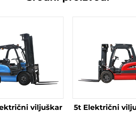
ektrični viljuškar
5t Električni vil