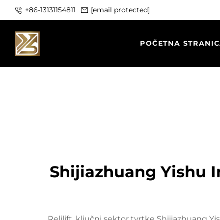
+86-13131154811
[email protected]
POČETNA STRANI
Shijiazhuang Yishu I
Relilift, ključni sektor tvrtke Shijiazhuang Y