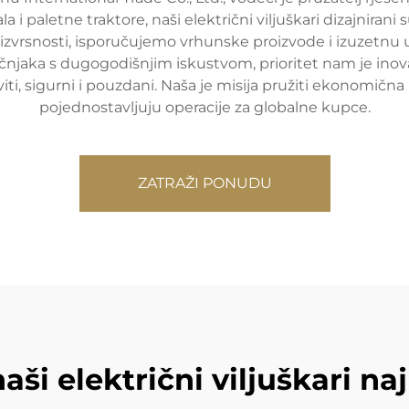
la i paletne traktore, naši električni viljuškari dizajnirani
 izvrsnosti, isporučujemo vrhunske proizvode i izuzetnu 
aka s dugogodišnjim iskustvom, prioritet nam je inovaci
viti, sigurni i pouzdani. Naša je misija pružiti ekonomičn
pojednostavljuju operacije za globalne kupce.
ZATRAŽI PONUDU
aši električni viljuškari naj