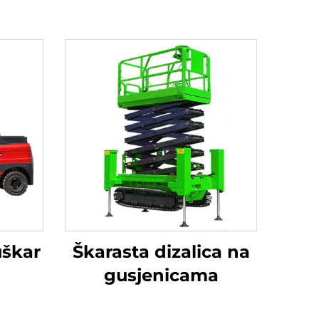
juškar
Škarasta dizalica na
gusjenicama