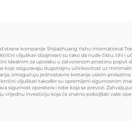
od strane kompanije Shijiazhuang Yishu International Tra
trični viljuškari dizajnirani su tako da nude čistu, tihi i 
čini idealnim za uporabu u zatvorenom prostoru poput skla
ije koje osiguravaju dugotrajnu učinkovitost uz minimaln
ja, omogućuju jednostavno kretanje uskim prolazima i ti
lektrični viljuškari također su opremljeni sigurnosnim z
 sigurnost operatera i robe koja se prevozi. Zahvaljujuć
jaju vrijednu investiciju koja će znatno poboljšati vaše o