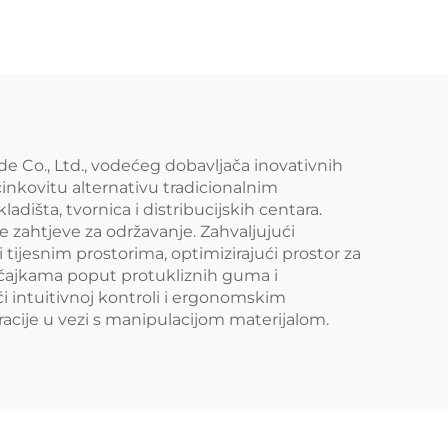
de Co., Ltd., vodećeg dobavljača inovativnih
učinkovitu alternativu tradicionalnim
dišta, tvornica i distribucijskih centara.
e zahtjeve za održavanje. Zahvaljujući
jesnim prostorima, optimizirajući prostor za
načajkama poput protukliznih guma i
i intuitivnoj kontroli i ergonomskim
peracije u vezi s manipulacijom materijalom.