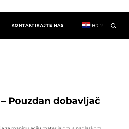
HR
KONTAKTIRAJTE NAS
. – Pouzdan dobavljač
ešenja za manipulaciju materijalom, s naglaskom