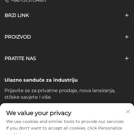
+86-13131154811
BRZI LINK
PROIZVOD
PRATITE NAS
Ulazno sanduče za industriju
Prijavite se za privatne prodaje, nova lansiranja,
stilske savjete i više.
Vaš e-mail
We value your privacy
We use cookies and similar tools to provide our services.
If you don't want to accept all cookies, click Personalize
Subscribe