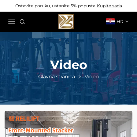
Ostavite poruku, ustanite 5% popusta
Kupite sada
HR
Video
Glavna stranica
Video