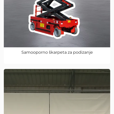
Samooporno škarpeta za podizanje