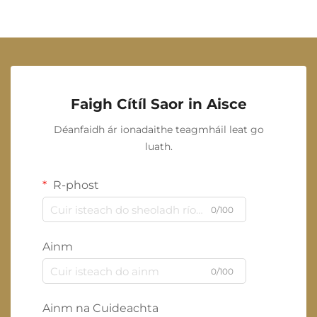
Faigh Cítíl Saor in Aisce
Déanfaidh ár ionadaithe teagmháil leat go
luath.
R-phost
0/100
Ainm
0/100
Ainm na Cuideachta