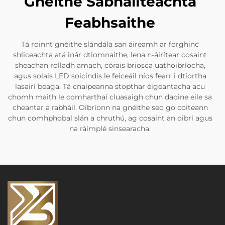
Gnéithe Sábháilteachta
Feabhsaithe
Tá roinnt gnéithe slándála san áireamh ar forghinc
shliceachta atá inár dtiomnaithe, lena n-áirítear cosaint
sheachan rolladh amach, córais briosca uathoibríocha,
agus solais LED soicindis le feiceáil níos fearr i dtíortha
lasairí beaga. Tá cnaipeanna stopthar éigeantacha acu
chomh maith le comharthaí cluasaigh chun daoine eile sa
cheantar a rabháil. Oibríonn na gnéithe seo go coiteann
chun comhphobal slán a chruthú, ag cosaint an oibrí agus
na ráimplé sinsearacha.