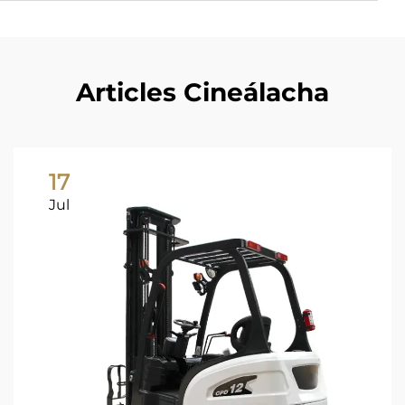
Articles Cineálacha
17
Jul