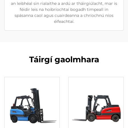
an leibhéal sin rialaithe a ardú ar tháirgiúlacht, mar is
féidir leis na hoibríochtaí bogadh timpeall in
spásanna caol agus cuairdeanna a chríochnú níos
éifeachtaí.
Táirgí gaolmhara