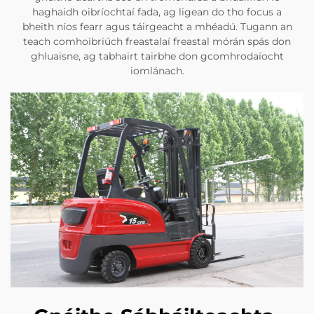
haghaidh oibríochtaí fada, ag ligean do tho focus a
bheith níos fearr agus táirgeacht a mhéadú. Tugann an
teach comhoibriúch freastalaí freastal mórán spás don
ghluaisne, ag tabhairt tairbhe don gcomhrodaíocht
iomlánach.