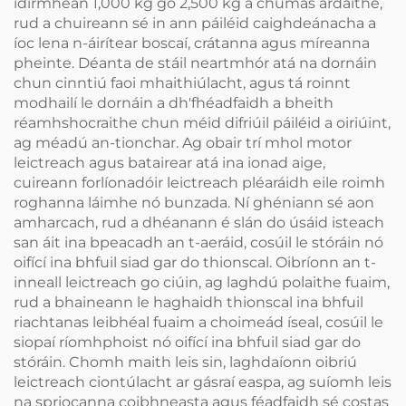
idirmheán 1,000 kg go 2,500 kg a chumas ardaithe,
rud a chuireann sé in ann páiléid caighdeánacha a
íoc lena n-áirítear boscaí, crátanna agus míreanna
pheinte. Déanta de stáil neartmhór atá na dornáin
chun cinntiú faoi mhaithiúlacht, agus tá roinnt
modhailí le dornáin a dh'fhéadfaidh a bheith
réamhshocraithe chun méid difriúil páiléid a oiriúint,
ag méadú an-tionchar. Ag obair trí mhol motor
leictreach agus batairear atá ina ionad aige,
cuireann forlíonadóir leictreach pléaráidh eile roimh
roghanna láimhe nó bunzada. Ní ghéniann sé aon
amharcach, rud a dhéanann é slán do úsáid isteach
san áit ina bpeacadh an t-aeráid, cosúil le stóráin nó
oifící ina bhfuil siad gar do thionscal. Oibríonn an t-
inneall leictreach go ciúin, ag laghdú polaithe fuaim,
rud a bhaineann le haghaidh thionscal ina bhfuil
riachtanas leibhéal fuaim a choimeád íseal, cosúil le
siopaí ríomhphoist nó oifící ina bhfuil siad gar do
stóráin. Chomh maith leis sin, laghdaíonn oibriú
leictreach ciontúlacht ar gásraí easpa, ag suíomh leis
na spriocanna coibhneasta agus féadfaidh sé costas