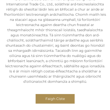
International Trade Co., Ltd., soláthraí ard-teicneolaíochta
réitigh do sheoltaí láidir leis an bhfocail a chur ar airde ar
fhorlíontóirí leictreonaigh ardchaillíocha. Chomh maith leis
na stacairí agus na gléasanna umphall, tá forlíontóirí
leictreonacha againn deartha chun freastal ar
theagmhaíocht mhór thionscail loistéis, taedhalaíochta
agus monatóireachta. Tá sinn tiúnmhartha don ard-
cháilíocht, solátharthaimid táirge ardaithe agus seirbhís
shuntasach do chustaiméirí, ag baint deontas go hiondúil
sa mhargadh idirnáisiúnta. Tacaíodh linn ag gairmithe
oiliúna agus tá sinn tiúnmhartha do nuálógú agus do
bhforbairt leanúnach, a chinntiú go mbíonn forlíontóirí
leictreonacha againn éifeachtach, sábháilte agus ionadúla.
Is é ár misin réitigh costas-éifeachtacha a sholáthar a
chuireann uasmhéadú ar tháirgiúlacht agus oibríocht
d’oiliúnaíocht domhanúla a shimpliú.
Faigh Císte