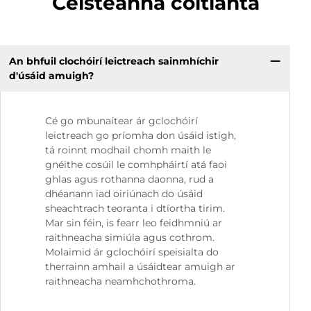
Ceisteanna coitianta
An bhfuil clochóirí leictreach sainmhíchir
d'úsáid amuigh?
Cé go mbunaítear ár gclochóirí
leictreach go príomha don úsáid istigh,
tá roinnt modhail chomh maith le
gnéithe cosúil le comhpháirtí atá faoi
ghlas agus rothanna daonna, rud a
dhéanann iad oiriúnach do úsáid
sheachtrach teoranta i dtíortha tirim.
Mar sin féin, is fearr leo feidhmniú ar
raithneacha simiúla agus cothrom.
Molaimid ár gclochóirí speisialta do
therrainn amhail a úsáidtear amuigh ar
raithneacha neamhchothroma.