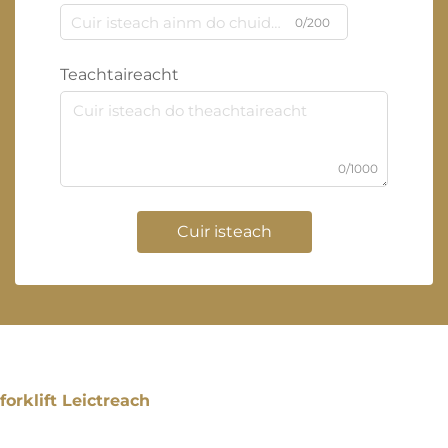
0/200
Teachtaireacht
0/1000
Cuir isteach
forklift Leictreach