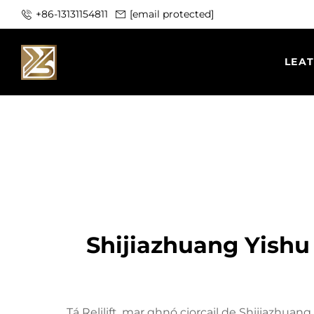
+86-13131154811
[email protected]
LEA
Shijiazhuang Yishu 
Tá Relilift, mar ghnó ciorcail de Shijiazhuang