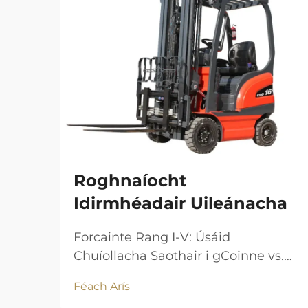
Roghnaíocht
Idirmhéadair Uileánacha
Forcainte Rang I-V: Úsáid
Chuíollacha Saothair i gCoinne vs.
Speisialta Tá rangú ag OSHA do
Féach Arís
forcaintí i gceithre chineál foinse