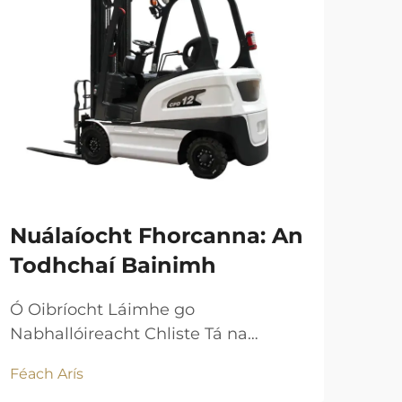
Th
Fe
Nu
dT
Ar
Nuálaíocht Fhorcanna: An
Todhchaí Bainimh
Féac
Ó Oibríocht Láimhe go
Nabhallóireacht Chliste Tá na
gluaisteáin tacsaithe nua-
Féach Arís
gheneráide ag imeacht ó oibríocht