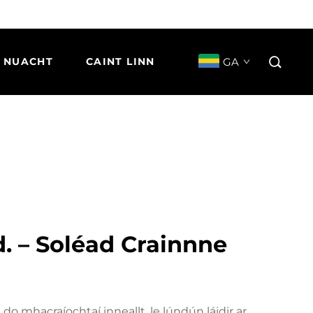
GA
NUACHT
CAINT LINN
d. – Soléad Crainnne
 do mhacraíochtaí inneallt, le lúndún láidir ar