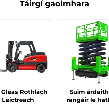
Táirgí gaolmhara
t Gléas Rothlach
Suim árdait
Leictreach
rangáir le ha