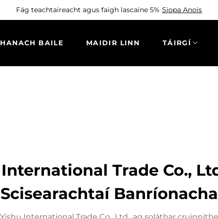
Fág teachtaireacht agus faigh lascaine 5%
Siopa Anois
THANACH BAILE
MAIDIR LINN
TÁIRGÍ
International Trade Co., Lt
Scisearachtaí Banríonacha
 Yishu International Trade Co., Ltd., ag soláthar cruinnithe