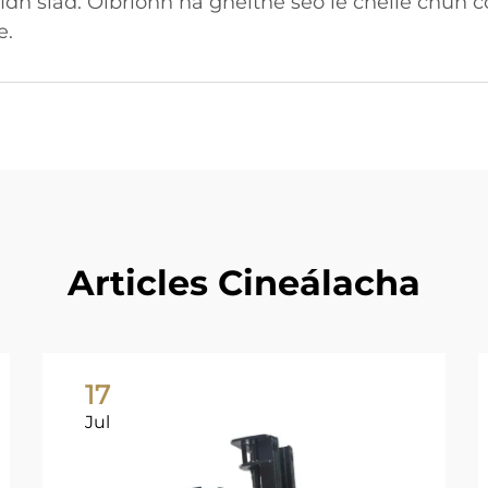
idh siad. Oibríonn na gnéithe seo le chéile chun 
e.
Articles Cineálacha
17
Jul