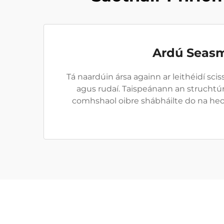
Ardú Seasm
Tá naardúin ársa againn ar leithéidí sci
agus rudaí. Taispeánann an struchtúr
comhshaol oibre shábháilte do na heola