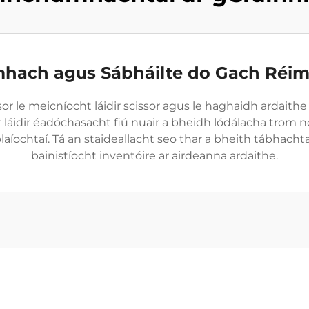
hach agus Sábháilte do Gach Réim
ssor le meicníocht láidir scissor agus le haghaidh ardai
 láidir éadóchasacht fiú nuair a bheidh lódálacha trom n
íochtaí. Tá an staideallacht seo thar a bheith tábhachtac
bainistíocht inventóire ar airdeanna ardaithe.