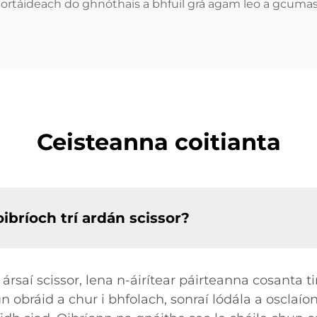
portáideach do ghnóthais a bhfuil grá agam leo a gcum
Ceisteanna coitianta
ibríoch trí ardán scissor?
 ársaí scissor, lena n-áirítear páirteanna cosanta 
 obráid a chur i bhfolach, sonraí lódála a osclaí