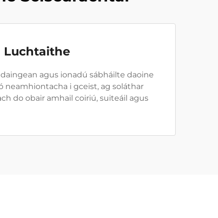
 Luchtaithe
the daingean agus ionadú sábháilte daoine
ó neamhiontacha i gceist, ag soláthar
h do obair amhail coiriú, suiteáil agus