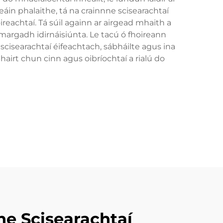
áin phalaithe, tá na crainnne scisearachtaí
ireachtaí. Tá súil againn ar airgead mhaith a
margadh idirnáisiúnta. Le tacú ó fhoireann
scisearachtaí éifeachtach, sábháilte agus ina
hairt chun cinn agus oibríochtaí a rialú do
e Scisearachtaí