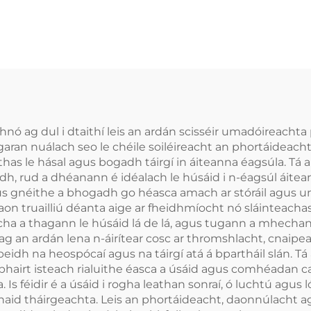
ó ag dul i dtaithí leis an ardán scisséir umadóireachta
garan nuálach seo le chéile soiléireacht an phortáideacht
has le hásal agus bogadh táirgí in áiteanna éagsúla. Tá
 rud a dhéanann é idéalach le húsáid i n-éagsúl áiteanna
agus gnéithe a bhogadh go héasca amach ar stóráil agus 
 aon truailliú déanta aige ar fheidhmíocht nó sláinteacha
cha a thagann le húsáid lá de lá, agus tugann a mhechanói
 ag an ardán lena n-áirítear cosc ar thromshlacht, cnaip
dh na heospócaí agus na táirgí atá á bpartháil slán. Tá
tabhairt isteach rialuithe éasca a úsáid agus comhéadan cai
féidir é a úsáid i rogha leathan sonraí, ó luchtú agus lód
 ionaid tháirgeachta. Leis an phortáideacht, daonnúlacht a