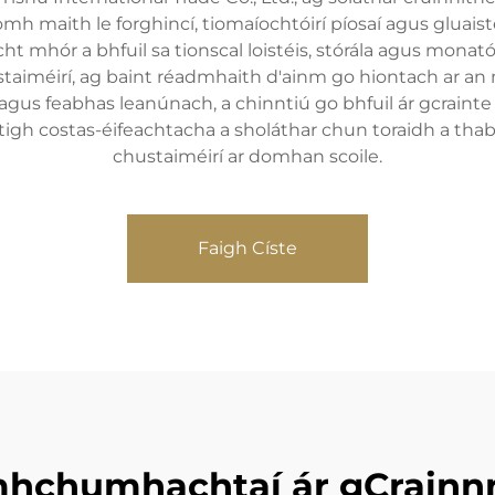
h maith le forghincí, tiomaíochtóirí píosaí agus gluaiste
t mhór a bhfuil sa tionscal loistéis, stórála agus monató
taiméirí, ag baint réadmhaith d'ainm go hiontach ar an 
 agus feabhas leanúnach, a chinntiú go bhfuil ár gcrainte 
éitigh costas-éifeachtacha a sholáthar chun toraidh a thab
chustaiméirí ar domhan scoile.
Faigh Císte
mhchumhachtaí ár gCrainnn