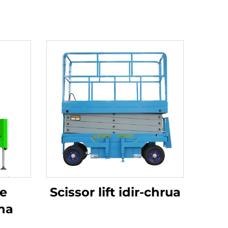
he
Scissor lift idir-chrua
tha