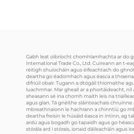
Gabh leat oibríocht chomhlamhachta ar do ghn
International Trade Co., Ltd. Cuireann an t-ea
réitigh shuíocháin agus éifeachtach do ghnót
deartha go éadomhach agus éasca a thraenadh,
difriúil obair. Tugann a dtógáil thiomaithe 
luachmhar. Mar gheall ar a phortáideacht, níl
sheasann sé ina chomh maith leis na triaillea
agus glan. Tá gnéithe sláinteachais chruinne
mbreathnaíonn le hachrann a chinntiú go mbei
deartha freisin le húsáid éasca in intinn, ag 
ardú agus bogadh go tapaidh agus go héasca. Is 
stórála ard i stórais, ionaid dáileacháin agus