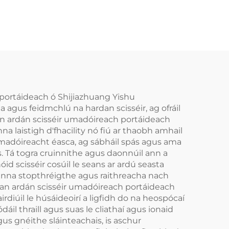
 portáideach ó Shijiazhuang Yishu
a agus feidmchlú na hardan scisséir, ag ofráil
 an ardán scisséir umadóireach portáideach
 laistigh d'fhacility nó fiú ar thaobh amhail
umadóireacht éasca, ag sábháil spás agus ama
s. Tá togra cruinnithe agus daonnúil ann a
d scisséir cosúil le seans ar ardú seasta
eanna stopthréigthe agus raithreacha nach
 an ardán scisséir umadóireach portáideach
rdiúil le húsáideoirí a ligfidh do na heospócaí
áil thraill agus suas le cliathaí agus ionaid
gus gnéithe sláinteachais, is aschur