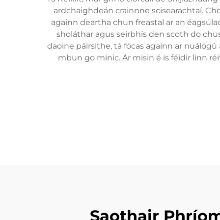
ardchaighdeán crainnne scisearachtaí. Chom
againn deartha chun freastal ar an éagsúlach
sholáthar agus seirbhís den scoth do chus
daoine páirsithe, tá fócas againn ar nuálógú
mbun go minic. Ár misin é is féidir linn r
Saothair Phrío