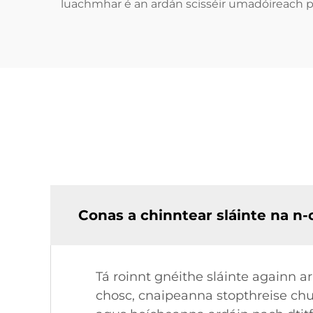
luachmhar é an ardán scisséir umadóireach 
Conas a chinntear sláinte na n-o
Tá roinnt gnéithe sláinte againn ar
chosc, cnaipeanna stopthreise chun