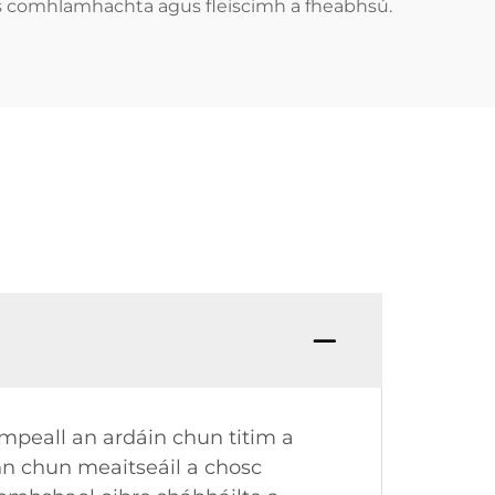
as comhlamhachta agus fleiscimh a fheabhsú.
timpeall an ardáin chun titim a
onn chun meaitseáil a chosc