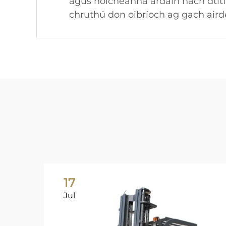
agus hoícheanna ardáin nach dtitf
chruthú don oibríoch ag gach aird
17
Jul