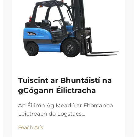
Tuiscint ar Bhuntáistí na
gCógann Éilictracha
An Éilimh Ag Méadú ar Fhorcanna
Leictreach do Logstacs
Inbhuanaithe Tógálann an
Féach Arís
gluaiseacht domhanda chuig