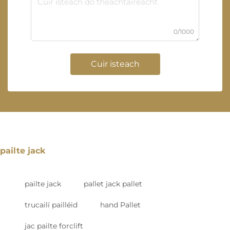
0/1000
Cuir isteach
pailte jack
pailte jack
pallet jack pallet
trucailí pailléid
hand Pallet
jac pailte forclift