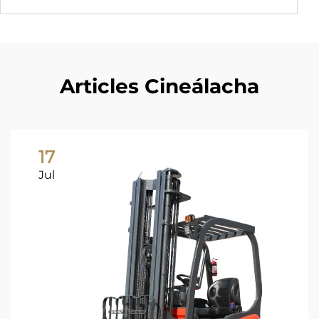
Articles Cineálacha
17
Jul