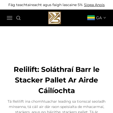
Fág teachtaireacht agus faigh lascaine 5%
Siopa Anois
GA
Relilift: Soláthraí Barr le
Stacker Pallet Ar Airde
Cáilíochta
Tá Relilift ina chomhluachar leading sa tionscal seoladh
míreanna, tá cáil air dár raon speisialta de mhacarmaí,
stackers, agus go háirithe, stackers pallet. Tá ár