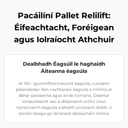
Pacáilíní Pallet Relilift:
Éifeachtacht, Foréigean
agus Iolraíocht Athchuir
Dealbhadh Éagsúil le haghaidh
Áiteanna éagsúla
Ar fáil i gcomhfhormaíocht éagsúla, cuireann
pálaicéadair féin riachtanais éagsúla a mhíniú ar
ábhar paiseanna agus airde tiomána. Déantar
iolrasúileacht seo a dhéanamh orthu chun
tionscnamh éagsúla a bheith oiriúnach dóibh, ó
stóráin beaga go lárionaid dáileacháin mhóra.