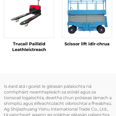
Trucail Pailléid
Scissor lift idir-chrua
Leathleictreach
Is éard atá i gceist le gléasán pálaíochta ná
comhpháirt neamhspleách sa stóráil agus sa
tionscail logaíochta, deartha chun próiseas lárnach a
shimpliú agus éifeachtúlacht oibríochtaí a fheabhsú.
Ag Shijiazhuang Yishu International Trade Co., Ltd.,
tá saincheart againn ag soláthar gléasán pálaíochta