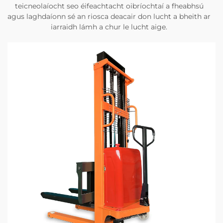
teicneolaíocht seo éifeachtacht oibríochtaí a fheabhsú
agus laghdaíonn sé an riosca deacair don lucht a bheith ar
iarraidh lámh a chur le lucht aige.