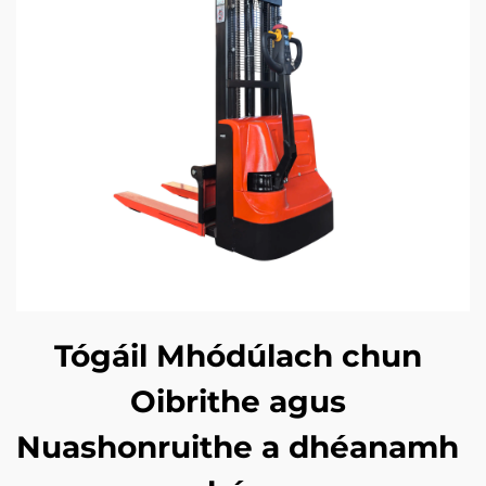
Tógáil Mhódúlach chun
Oibrithe agus
Nuashonruithe a dhéanamh