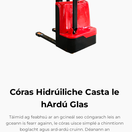
Córas Hidrúiliche Casta le
hArdú Glas
Táimid ag feabhsú ar an gcineál seo cóngarach leis an
gceann is fearr againn, le córas uisce simplé a chinntíonn
boglacht agus ard-ardú cruinn. Déanann an