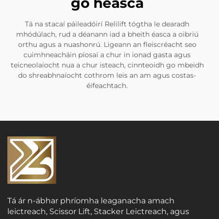
go héasca
Tá na stacaí páileadóirí Relilift tógtha le dearadh
mhódúlach, rud a déanann iad a bheith éasca a oibriú
orthu agus a nuashonrú. Ligeann an fleiscréacht seo
cuimhneacháin píosaí a chur in ionad gasta agus
teicneolaíocht nua a chur isteach, cinnteoidh go mbeidh
do shreabhnaíocht cothrom leis an am agus costas-
éifeachtach.
Tá ár n-ábhar phríomha leaganacha amach
leictreach, Scissor Lift, Stacker Leictreach, agus