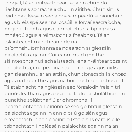
thógáil, tá an réiteach ceart againn chun do
riachtanais sonracha a chur in áirithe. Chun sin, is
féidir na gléasáin seo a pharaimpéadú le hionchuir
agus breis spéiseanna, cosúil le forcaí eascraíocha,
boganaí taobh agus clampaí, chun a bpraghas a
mhéadú agus a réimsíocht a fheabhsú. Tá an
tsláinteacht mar cheann de na
príomhshuíomhanna sa ndearadh ar gléasáin
pálaíochta againn. Cuireann muid gnéithe
sláinteachta nuálacha isteach, lena n-áirítear cosaint
iomaíochta, cnaipeanna stopthreoige agus uirlisí
gan sleamhnú ar an ardán, chun tionscadail a chosc
agus na hoibrithe agus na hoibríochtóirí a chosaint.
Tá stabhlacht na ngléasán seo fórsaíodh freisin trí
bunús leathan agus cosanna láidre, a sholáthraíonn
bunaithe solúbtha fiú ar dhromchaillí
neamhiontacha. Léiríonn sé seo go bhfuil gléasáin
pálaíochta againn in ann oibriú go slán agus
éifeachtach in aon choinníoll stórais. Is éard is eile
tábhachtach i ngléasáin pálaíochta againn ná an