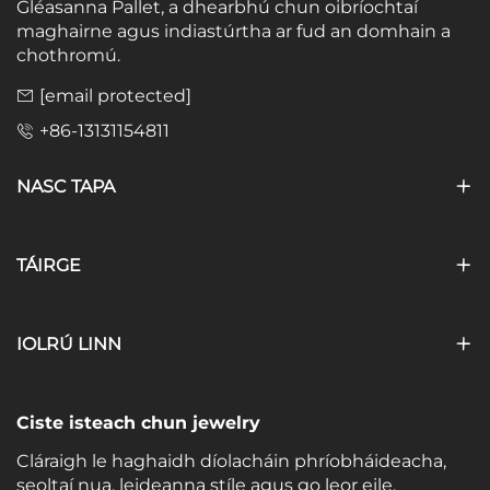
Gléasanna Pallet, a dhearbhú chun oibríochtaí
maghairne agus indiastúrtha ar fud an domhain a
chothromú.
[email protected]
+86-13131154811
NASC TAPA
TÁIRGE
IOLRÚ LINN
Ciste isteach chun jewelry
Cláraigh le haghaidh díolacháin phríobháideacha,
seoltaí nua, leideanna stíle agus go leor eile.