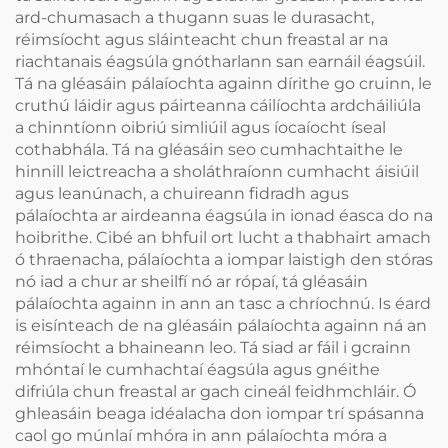
ard-chumasach a thugann suas le durasacht,
réimsíocht agus sláinteacht chun freastal ar na
riachtanais éagsúla gnótharlann san earnáil éagsúil.
Tá na gléasáin pálaíochta againn dírithe go cruinn, le
cruthú láidir agus páirteanna cáilíochta ardcháiliúla
a chinntíonn oibriú simliúil agus íocaíocht íseal
cothabhála. Tá na gléasáin seo cumhachtaithe le
hinnill leictreacha a sholáthraíonn cumhacht áisiúil
agus leanúnach, a chuireann fidradh agus
pálaíochta ar airdeanna éagsúla in ionad éasca do na
hoibrithe. Cibé an bhfuil ort lucht a thabhairt amach
ó thraenacha, pálaíochta a iompar laistigh den stóras
nó iad a chur ar sheilfí nó ar rópaí, tá gléasáin
pálaíochta againn in ann an tasc a chríochnú. Is éard
is eisínteach de na gléasáin pálaíochta againn ná an
réimsíocht a bhaineann leo. Tá siad ar fáil i gcrainn
mhóntaí le cumhachtaí éagsúla agus gnéithe
difriúla chun freastal ar gach cineál feidhmchláir. Ó
ghleasáin beaga idéalacha don iompar trí spásanna
caol go múnlaí mhóra in ann pálaíochta móra a