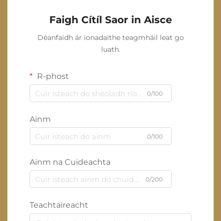
Faigh Cítíl Saor in Aisce
Déanfaidh ár ionadaithe teagmháil leat go
luath.
R-phost
0/100
Ainm
0/100
Ainm na Cuideachta
0/200
Teachtaireacht