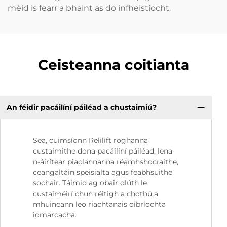
méid is fearr a bhaint as do infheistíocht.
Ceisteanna coitianta
An féidir pacáilíní páiléad a chustaimiú?
Sea, cuimsíonn Relilift roghanna
custaimithe dona pacáilíní páiléad, lena
n-áirítear piaclannanna réamhshocraithe,
ceangaltáin speisialta agus feabhsuithe
sochair. Táimid ag obair dlúth le
custaiméirí chun réitigh a chothú a
mhuineann leo riachtanais oibríochta
iomarcacha.