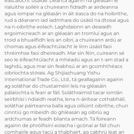
éascaíocht úsáide. Déanta againn na gléasáin le
rialuithe soiléir a chuireann fidradh ar airdeanna
agus iompar na gléasán in áit éasca do na hoibrithe,
rud a déanann iad iadmhara do úsáid na dtosaí agus
na n-oibrithe eolach. Laghdaíonn an dearadh
ergoimicneach ar an gléasán an tromluí agus an
troid a bhuailfidh leis an oibrí, a chuireann ardú ar
chomas agus éifeachtúlacht le linn úsáid faoi
thréimhse faoi dheireadh. Mar sin féin, cuireann sé
seo le éifeachtúlacht a mhéadú agus an t-am stad a
laghdú, agus mar sin feabhsú ar an gcomhthéacs
oibríochta stórais. Ag Shijiazhuang Yishu
International Trade Co., Ltd., tá geallagainn againn
ag soláthar do chustaiméirí leis na gléasáin
pálaíochta is fearr ar fáil. Soláthraímid tacar iomlán
seirbhísí i ndiaidh reatha, lena n-áirítear cothabháil,
soláthar páirteanna balla agus oiliúint oibrithe, chun
cinntiú go mbeidh do ghléasán ag oibriú ag
ardchumas ar feadh blianta amach. Tá foireann
againn de phróifisíní eolacha i gcónaí ar fáil chun
comhairle agus tacú a thabhairt, ag cabhrú leat an