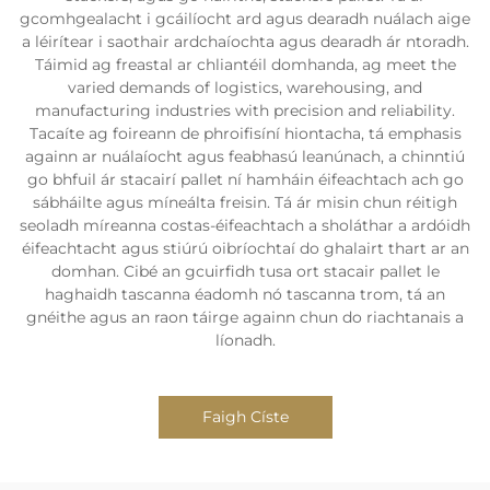
gcomhgealacht i gcáilíocht ard agus dearadh nuálach aige
a léirítear i saothair ardchaíochta agus dearadh ár ntoradh.
Táimid ag freastal ar chliantéil domhanda, ag meet the
varied demands of logistics, warehousing, and
manufacturing industries with precision and reliability.
Tacaíte ag foireann de phroifisíní hiontacha, tá emphasis
againn ar nuálaíocht agus feabhasú leanúnach, a chinntiú
go bhfuil ár stacairí pallet ní hamháin éifeachtach ach go
sábháilte agus míneálta freisin. Tá ár misin chun réitigh
seoladh míreanna costas-éifeachtach a sholáthar a ardóidh
éifeachtacht agus stiúrú oibríochtaí do ghalairt thart ar an
domhan. Cibé an gcuirfidh tusa ort stacair pallet le
haghaidh tascanna éadomh nó tascanna trom, tá an
gnéithe agus an raon táirge againn chun do riachtanais a
líonadh.
Faigh Císte