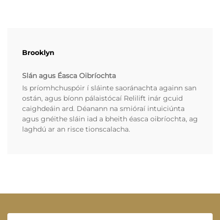
Brooklyn
Slán agus Éasca Oibríochta
Is príomhchuspóir í sláinte saoránachta againn san
ostán, agus bíonn pálaistócaí Relilift inár gcuid
caighdeáin ard. Déanann na smióraí intuiciúnta
agus gnéithe sláin iad a bheith éasca oibríochta, ag
laghdú ar an risce tionscalacha.