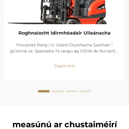
Roghnaíocht Idirmhéadair Uileánacha
Forcainte Rang I-V: Úsáid Chuíollacha Saothair i
gCoinne vs. Speisialta Tá rangú ag OSHA do forcaintí i
gceithre chineál foinse cumhachta agus dearadh.
Coinneann na sochair a bhaineann le neodracht
Féach Arís
ascaill, agus cruinneas bogadh Rang I (forcan
seachadtha leictreach...
measúnú ar chustaiméirí