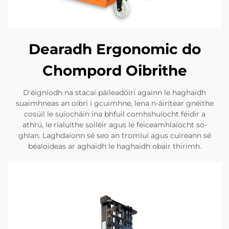
Dearadh Ergonomic do
Chompord Oibrithe
D'éigníodh na stacaí páileadóirí againn le haghaidh
suaimhneas an oibrí i gcuimhne, lena n-áirítear gnéithe
cosúil le suíocháin ina bhfuil comhshuíocht féidir a
athrú, le rialuithe soiléir agus le feiceamhlaíocht so-
ghlan. Laghdaíonn sé seo an tromluí agus cuireann sé
béaloideas ar aghaidh le haghaidh obair thirimh.