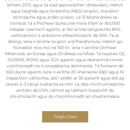
bhliain 2013, agus tá siad speisialaithe i dtaiscéalú, inbhirt
agus taighde agus forbartha (R&D) lorgóirí, stacalóirí
leictreacha agus ardán scissor. Le 13 bliana eolais sa
tionscal, tá a fhichean bunscoile móra thart ar 160,000
méadar cearnach againn, ar fáil le líne táirgeachta 80%
uathoibríoch a ardútíonn éifeachtúlacht de 30%. Tá ár
dtáirgí, lena n-áirithe lorgóirí ard-fheidhmiúla, inbhirt go
hionadúil níos mó ná 100 tír, lena n-áirithe Oirthear
Mheiriceá, an Eoraip agus Oirdheas na hÁise. Tá teastais CE,
ISO9001, ROHS agus SGS againn, agus déanaimid cinnte
comhlíonadh na n-ionadálacha domhanda. Tá foireann de
500 duine againn, lena n-áirithe 20 shaineolaí R&D agus 10
inspactóirí cáilíochta, atá i seilbh ar 30 pataint agus atá ag
lansáil 2–3 táirgí nuálacha sa mhí. Le ráta míchruinneachta
amháin de 0.5%, táimid ag tabhairt tosaíocht do
chruthúlacht agus do chomhlíonadh an chustaiméara.
Faigh Císte