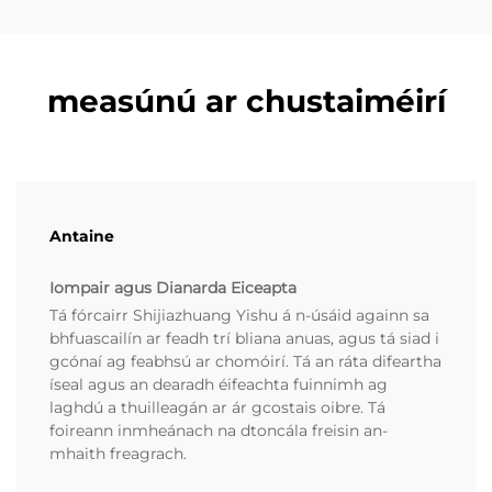
measúnú ar chustaiméirí
Antaine
Iompair agus Dianarda Eiceapta
Tá fórcairr Shijiazhuang Yishu á n-úsáid againn sa
bhfuascailín ar feadh trí bliana anuas, agus tá siad i
gcónaí ag feabhsú ar chomóirí. Tá an ráta difeartha
íseal agus an dearadh éifeachta fuinnimh ag
laghdú a thuilleagán ar ár gcostais oibre. Tá
foireann inmheánach na dtoncála freisin an-
mhaith freagrach.