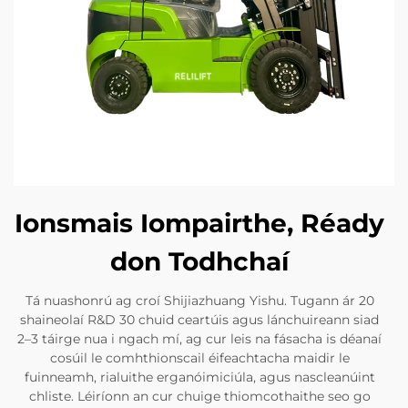
Ionsmais Iompairthe, Réady
don Todhchaí
Tá nuashonrú ag croí Shijiazhuang Yishu. Tugann ár 20
shaineolaí R&D 30 chuid ceartúis agus lánchuireann siad
2–3 táirge nua i ngach mí, ag cur leis na fásacha is déanaí
cosúil le comhthionscail éifeachtacha maidir le
fuinneamh, rialuithe erganóimiciúla, agus nascleanúint
chliste. Léiríonn an cur chuige thiomcothaithe seo go