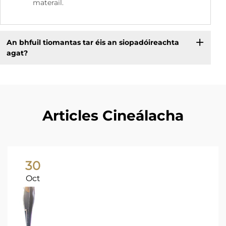
materail.
An bhfuil tiomantas tar éis an siopadóireachta
agat?
Articles Cineálacha
30
Oct