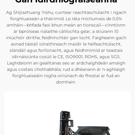
Ag Shijiazhuang Yishu, cuirtear reachtaschúlacht i ngach
forghluaiseán a tháirimid. Le ráta míchumais de 0.5%
amháin—bhfada faoi bhun meán an tionscail—cinntíonn
ár bpróiseas rialaithe cáilíochta géar, a stiúrann 10
iniúchóir dírithe, feidhmchláir gan locht. Faigheann gach
aonad tástáil iolraithneach maidir le héifeachtúlacht,
slándáil agus forlíonacht, agus feidhmímid ar teastais
idirnáisiúnta cosúil le CE, ISO9001, ROHS, agus SGS.
Laghdaíonn an gealltanas seo ar ardchaighdeán amaigh
agus costais chothabhála, rud a dhéanann ár n-aghlaigh
forghluaiseáin rogha oiriúnach do fhostaí ar fud an
domhain.