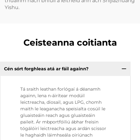
thuairim nach bhfuil a leithéid ann ach Shijiazhuang
Yishu.
Ceisteanna coitianta
Cén sórt forghleas atá ar fáil againn?
Tá sraith leathan forlógaí á déanamh
againn, lena n-áirítear modúil
leictreacha, diosail, agus LPG, chomh
maith le leaganacha speisialta cosúil le
gluaisteáin reach agus gluaisteáin
paileit. Ár mbportfóiliú ábhar freisin
tógálóirí leictreacha agus ardán scissor
le haghaidh láimhseála oiriúnach