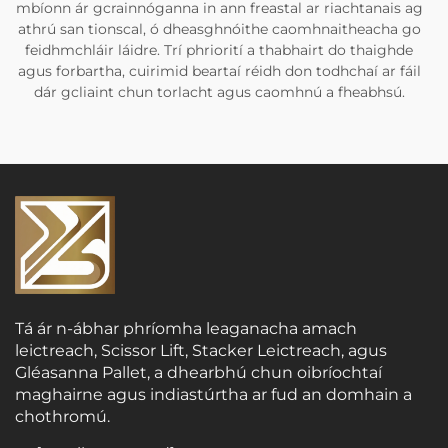
mbíonn ár gcrainnóganna in ann freastal ar riachtanais ag
athrú san tionscal, ó dheasghnóithe caomhnaitheacha go
feidhmchláir láidre. Trí phriorití a thabhairt do thaighde
agus forbartha, cuirimid beartaí réidh don todhchaí ar fáil
dár gcliaint chun torlacht agus caomhnú a fheabhsú.
Tá ár n-ábhar phríomha leaganacha amach
leictreach, Scissor Lift, Stacker Leictreach, agus
Gléasanna Pallet, a dhearbhú chun oibríochtaí
maghairne agus indiastúrtha ar fud an domhain a
chothromú.