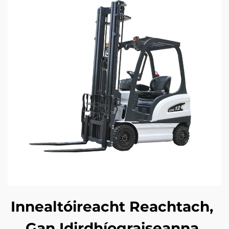
Innealtóireacht Reachtach,
Gan Idirdhíograiseanna