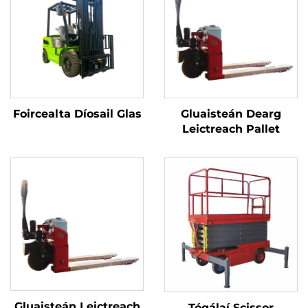
Foircealta Díosail Glas
Gluaisteán Dearg
Leictreach Pallet
Gluaisteán Leictreach
Tógálaí Scissor