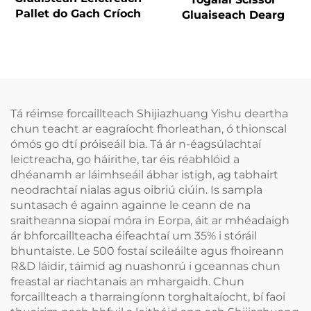
Pallet do Gach Críoch
Gluaiseach Dearg
Tá réimse forcaillteach Shijiazhuang Yishu deartha
chun teacht ar eagraíocht fhorleathan, ó thionscal
ómós go dtí próiseáil bia. Tá ár n-éagsúlachtaí
leictreacha, go háirithe, tar éis réabhlóid a
dhéanamh ar láimhseáil ábhar istigh, ag tabhairt
neodrachtaí nialas agus oibriú ciúin. Is sampla
suntasach é againn againne le ceann de na
sraitheanna siopaí móra in Eorpa, áit ar mhéadaigh
ár bhforcaillteacha éifeachtaí um 35% i stóráil
bhuntaiste. Le 500 fostaí scileáilte agus fhoireann
R&D láidir, táimid ag nuashonrú i gceannas chun
freastal ar riachtanais an mhargaidh. Chun
forcaillteach a tharraingíonn torghaltaíocht, bí faoi