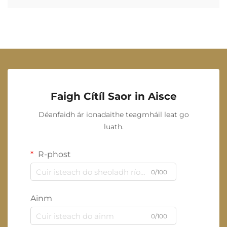
Faigh Cítíl Saor in Aisce
Déanfaidh ár ionadaithe teagmháil leat go
luath.
R-phost
0/100
Ainm
0/100