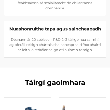
feabhsaíonn sé scáláilteacht do chliantanna
domhanda.
Nuashonruithe tapa agus saincheapadh
Déanann ár 20 spéiseoir R&D 2–3 táirge nua sa mhí,
ag oferáil réitigh chártais shaincheaptha d'fhorbhairtí
ar leith, ó stórálanna go dtí suíomh tosaigh.
Táirgí gaolmhara