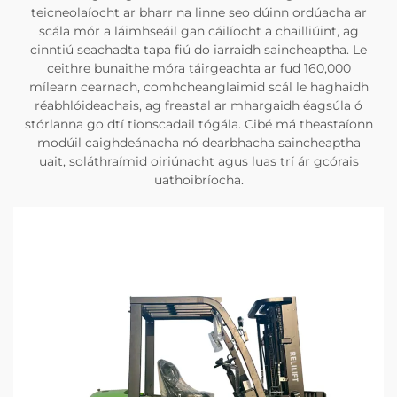
teicneolaíocht ar bharr na linne seo dúinn ordúacha ar
scála mór a láimhseáil gan cáilíocht a chailliúint, ag
cinntiú seachadta tapa fiú do iarraidh saincheaptha. Le
ceithre bunaithe móra táirgeachta ar fud 160,000
mílearn cearnach, comhcheanglaimid scál le haghaidh
réabhlóideachais, ag freastal ar mhargaidh éagsúla ó
stórlanna go dtí tionscadail tógála. Cibé má theastaíonn
modúil caighdeánacha nó dearbhacha saincheaptha
uait, soláthraímid oiriúnacht agus luas trí ár gcórais
uathoibríocha.