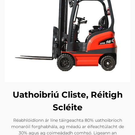
Uathoibriú Cliste, Réitigh
Scléite
Réabhlóidíonn ár líne táirgeachta 80% uathoibríoch
monaróil forghabhála, ag méadú ar éifeachtúlacht de
30% agus ag coimeádadh comhsó. Ligeann an