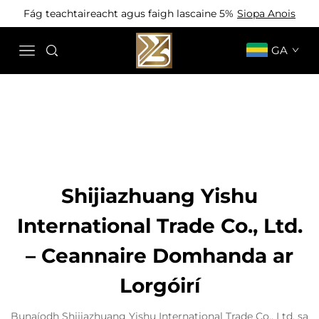
Fág teachtaireacht agus faigh lascaine 5%
Siopa Anois
GA
Shijiazhuang Yishu
International Trade Co., Ltd.
– Ceannaire Domhanda ar
Lorgóirí
Bunaíodh Shijiazhuang Yishu International Trade Co., Ltd. sa