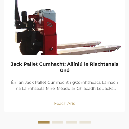
Jack Pallet Cumhacht: Ailíniú le Riachtanais
Gnó
Éirí an Jack Pallet Cumhacht i gComhthéacs Lárnach
na Láimhseála Míre: Méadú ar Ghlacadh Le Jacks
Pallet Leictreach i dTaiscí Tá tionscal na dtaiscí ag fáil
bogadh mór i dtreo jackanna pallet cumhachtaithe
Féach Arís
inniu. Ag iarraidh na cuideachtaí rudaí a bhogadh...