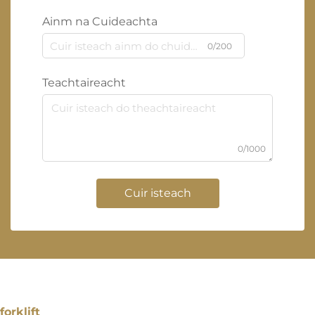
Ainm na Cuideachta
0/200
Teachtaireacht
0/1000
Cuir isteach
forklift