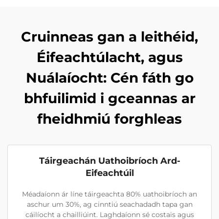
Cruinneas gan a leithéid,
Éifeachtúlacht, agus
Nuálaíocht: Cén fáth go
bhfuilimid i gceannas ar
fheidhmiú forghleas
Táirgeachán Uathoibríoch Ard-
Eifeachtúil
Méadaíonn ár líne táirgeachta 80% uathoibríoch an
aschur um 30%, ag cinntiú seachadadh tapa gan
cáilíocht a chailliúint. Laghdaíonn sé costais agus