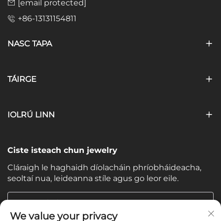
[email protected]
+86-13131154811
NASC TAPA
TÁIRGE
IOLRÚ LINN
Ciste isteach chun jewelry
Cláraigh le haghaidh díolacháin phríobháideacha,
seoltaí nua, leideanna stíle agus go leor eile.
Do Ríomhphost
We value your privacy