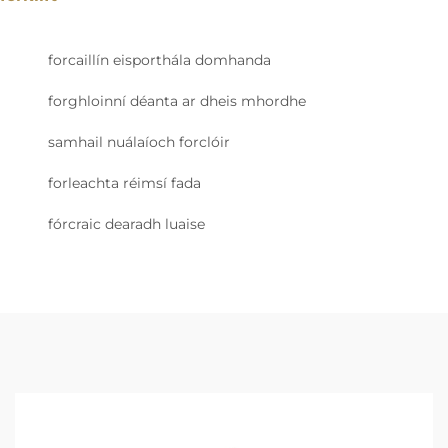
forcaillín eisporthála domhanda
forghloinní déanta ar dheis mhordhe
samhail nuálaíoch forclóir
forleachta réimsí fada
fórcraic dearadh luaise