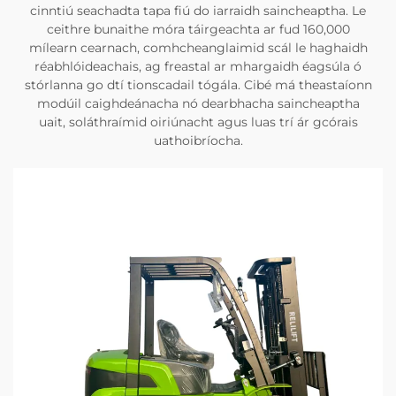
cinntiú seachadta tapa fiú do iarraidh saincheaptha. Le
ceithre bunaithe móra táirgeachta ar fud 160,000
mílearn cearnach, comhcheanglaimid scál le haghaidh
réabhlóideachais, ag freastal ar mhargaidh éagsúla ó
stórlanna go dtí tionscadail tógála. Cibé má theastaíonn
modúil caighdeánacha nó dearbhacha saincheaptha
uait, soláthraímid oiriúnacht agus luas trí ár gcórais
uathoibríocha.