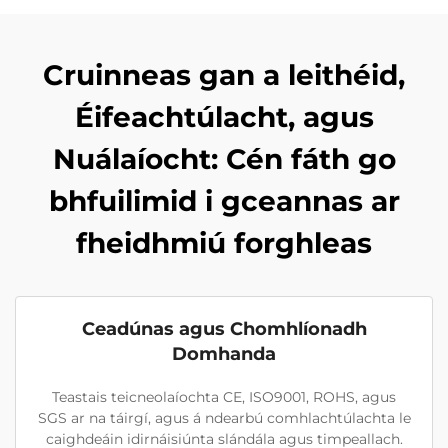
Cruinneas gan a leithéid,
Éifeachtúlacht, agus
Nuálaíocht: Cén fáth go
bhfuilimid i gceannas ar
fheidhmiú forghleas
Ceadúnas agus Chomhlíonadh
Domhanda
Teastais teicneolaíochta CE, ISO9001, ROHS, agus
SGS ar na táirgí, agus á ndearbú comhlachtúlachta le
caighdeáin idirnáisiúnta slándála agus timpeallach.