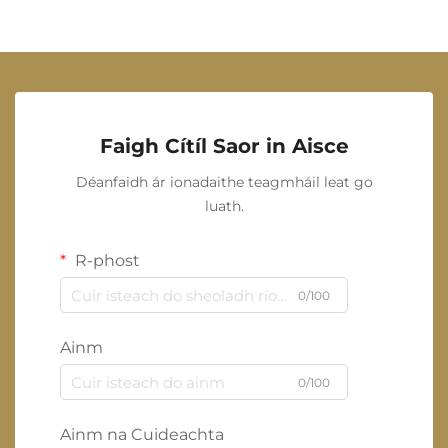
Faigh Cítíl Saor in Aisce
Déanfaidh ár ionadaithe teagmháil leat go
luath.
R-phost
0/100
Ainm
0/100
Ainm na Cuideachta