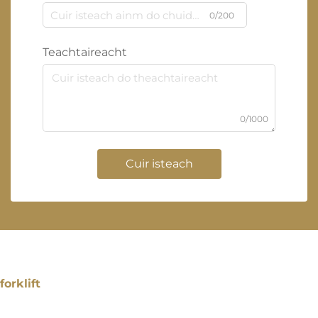
0/200
Teachtaireacht
0/1000
Cuir isteach
forklift