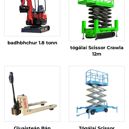
badhbhchur 1.8 tonn
tógálaí Scissor Crawla
12m
Gluaisteán Bán
Tógálaí Scissor