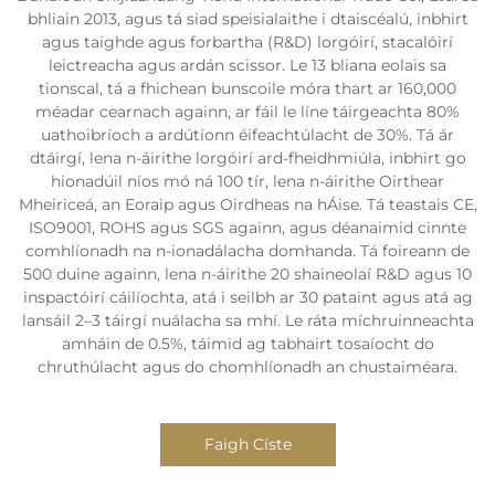
bhliain 2013, agus tá siad speisialaithe i dtaiscéalú, inbhirt
agus taighde agus forbartha (R&D) lorgóirí, stacalóirí
leictreacha agus ardán scissor. Le 13 bliana eolais sa
tionscal, tá a fhichean bunscoile móra thart ar 160,000
méadar cearnach againn, ar fáil le líne táirgeachta 80%
uathoibríoch a ardútíonn éifeachtúlacht de 30%. Tá ár
dtáirgí, lena n-áirithe lorgóirí ard-fheidhmiúla, inbhirt go
hionadúil níos mó ná 100 tír, lena n-áirithe Oirthear
Mheiriceá, an Eoraip agus Oirdheas na hÁise. Tá teastais CE,
ISO9001, ROHS agus SGS againn, agus déanaimid cinnte
comhlíonadh na n-ionadálacha domhanda. Tá foireann de
500 duine againn, lena n-áirithe 20 shaineolaí R&D agus 10
inspactóirí cáilíochta, atá i seilbh ar 30 pataint agus atá ag
lansáil 2–3 táirgí nuálacha sa mhí. Le ráta míchruinneachta
amháin de 0.5%, táimid ag tabhairt tosaíocht do
chruthúlacht agus do chomhlíonadh an chustaiméara.
Faigh Císte