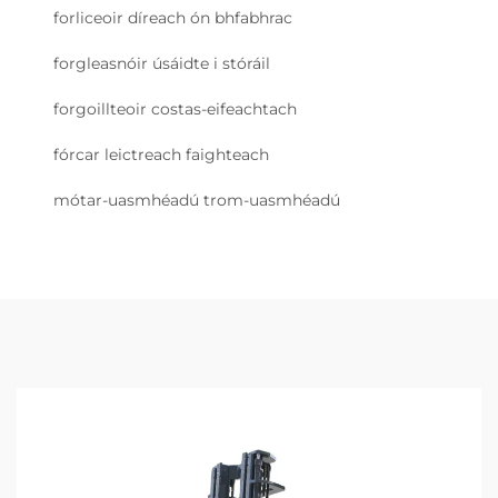
forliceoir díreach ón bhfabhrac
forgleasnóir úsáidte i stóráil
forgoillteoir costas-eifeachtach
fórcar leictreach faighteach
mótar-uasmhéadú trom-uasmhéadú