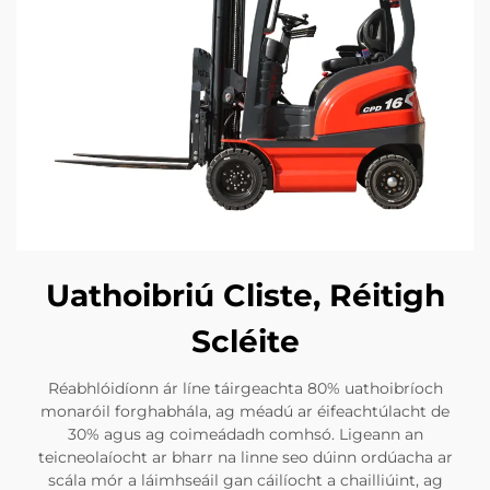
Uathoibriú Cliste, Réitigh
Scléite
Réabhlóidíonn ár líne táirgeachta 80% uathoibríoch
monaróil forghabhála, ag méadú ar éifeachtúlacht de
30% agus ag coimeádadh comhsó. Ligeann an
teicneolaíocht ar bharr na linne seo dúinn ordúacha ar
scála mór a láimhseáil gan cáilíocht a chailliúint, ag