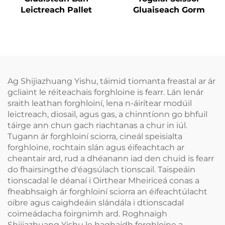
Leictreach Pallet
Gluaiseach Gorm
Ag Shijiazhuang Yishu, táimid tiomanta freastal ar ár
gcliaint le réiteachais forghloine is fearr. Lán lenár
sraith leathan forghloiní, lena n-áirítear modúil
leictreach, diosail, agus gas, a chinntíonn go bhfuil
táirge ann chun gach riachtanas a chur in iúl.
Tugann ár forghloiní sciorra, cineál speisialta
forghloine, rochtain slán agus éifeachtach ar
cheantair ard, rud a dhéanann iad den chuid is fearr
do fhairsingthe d'éagsúlach tionscail. Taispeáin
tionscadal le déanaí i Oirthear Mheiriceá conas a
fheabhsaigh ár forghloiní sciorra an éifeachtúlacht
oibre agus caighdeáin slándála i dtionscadal
coimeádacha foirgnimh ard. Roghnaigh
Shijiazhuang Yishu le haghaidh forghloine a