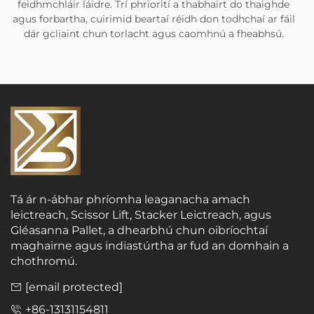
feidhmchláir láidre. Trí phriorití a thabhairt do thaighde
agus forbartha, cuirimid beartaí réidh don todhchaí ar fáil
dár gcliaint chun torlacht agus caomhnú a fheabhsú.
Tá ár n-ábhar phríomha leaganacha amach
leictreach, Scissor Lift, Stacker Leictreach, agus
Gléasanna Pallet, a dhearbhú chun oibríochtaí
maghairne agus indiastúrtha ar fud an domhain a
chothromú.
[email protected]
+86-13131154811