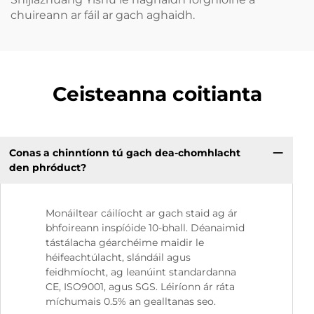
chuireann ar fáil ar gach aghaidh.
Ceisteanna coitianta
Conas a chinntíonn tú gach dea-chomhlacht
den phróduct?
Monáiltear cáilíocht ar gach staid ag ár
bhfoireann inspíóide 10-bhall. Déanaimid
tástálacha géarchéime maidir le
héifeachtúlacht, slándáil agus
feidhmíocht, ag leanúint standardanna
CE, ISO9001, agus SGS. Léiríonn ár ráta
míchumais 0.5% an gealltanas seo.