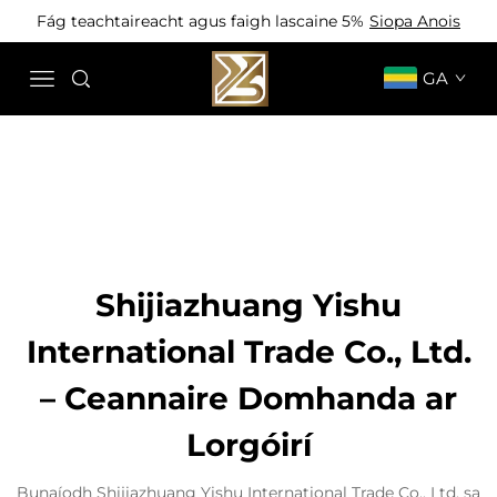
Fág teachtaireacht agus faigh lascaine 5%
Siopa Anois
GA
Shijiazhuang Yishu
International Trade Co., Ltd.
– Ceannaire Domhanda ar
Lorgóirí
Bunaíodh Shijiazhuang Yishu International Trade Co., Ltd. sa