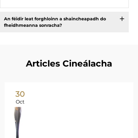
An féidir leat forghloinn a shaincheapadh do
fheidhmeanna sonracha?
Articles Cineálacha
30
Oct