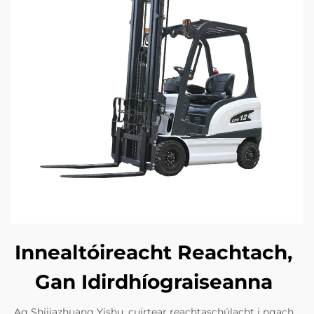
Innealtóireacht Reachtach,
Gan Idirdhíograiseanna
Ag Shijiazhuang Yishu, cuirtear reachtaschúlacht i ngach