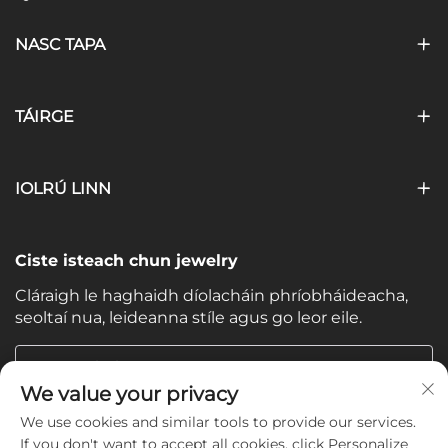
NASC TAPA
TÁIRGE
IOLRÚ LINN
Ciste isteach chun jewelry
Cláraigh le haghaidh díolacháin phríobháideacha,
seoltaí nua, leideanna stíle agus go leor eile.
Do Ríomhphost
We value your privacy
We use cookies and similar tools to provide our services.
Subscribe
If you don't want to accept all cookies, click Personalize