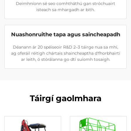
Deimhníonn sé seo comhtháthú gan stróchuairt
isteach sa mhargadh ar bith.
Nuashonruithe tapa agus saincheapadh
Déanann ár 20 spéiseoir R&D 2–3 táirge nua sa mhí,
ag oferáil réitigh chártais shaincheaptha d'fhorbhairtí
ar leith, ó stórálanna go dtí suíomh tosaigh.
Táirgí gaolmhara