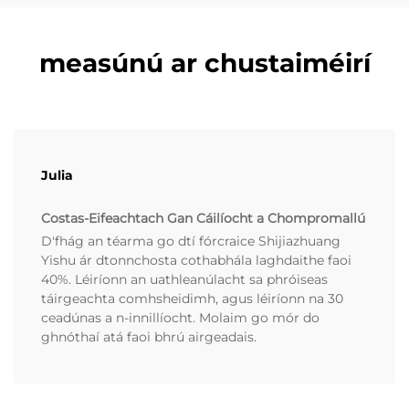
measúnú ar chustaiméirí
Julia
Costas-Eifeachtach Gan Cáilíocht a Chompromallú
D'fhág an téarma go dtí fórcraice Shijiazhuang
Yishu ár dtonnchosta cothabhála laghdaithe faoi
40%. Léiríonn an uathleanúlacht sa phróiseas
táirgeachta comhsheidimh, agus léiríonn na 30
ceadúnas a n-innillíocht. Molaim go mór do
ghnóthaí atá faoi bhrú airgeadais.