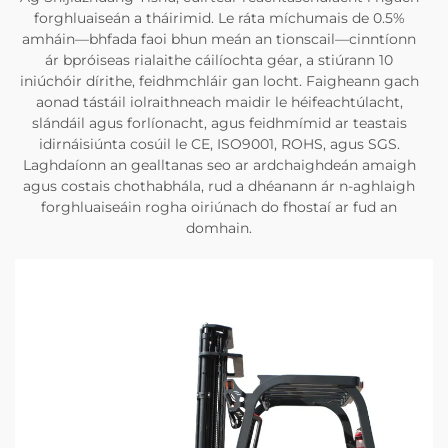
forghluaiseán a tháirimid. Le ráta míchumais de 0.5%
amháin—bhfada faoi bhun meán an tionscail—cinntíonn
ár bpróiseas rialaithe cáilíochta géar, a stiúrann 10
iniúchóir dírithe, feidhmchláir gan locht. Faigheann gach
aonad tástáil iolraithneach maidir le héifeachtúlacht,
slándáil agus forlíonacht, agus feidhmímid ar teastais
idirnáisiúnta cosúil le CE, ISO9001, ROHS, agus SGS.
Laghdaíonn an gealltanas seo ar ardchaighdeán amaigh
agus costais chothabhála, rud a dhéanann ár n-aghlaigh
forghluaiseáin rogha oiriúnach do fhostaí ar fud an
domhain.