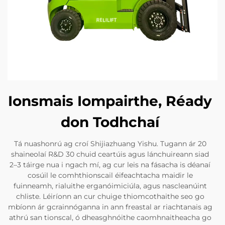
Ionsmais Iompairthe, Réady
don Todhchaí
Tá nuashonrú ag croí Shijiazhuang Yishu. Tugann ár 20
shaineolaí R&D 30 chuid ceartúis agus lánchuireann siad
2–3 táirge nua i ngach mí, ag cur leis na fásacha is déanaí
cosúil le comhthionscail éifeachtacha maidir le
fuinneamh, rialuithe erganóimiciúla, agus nascleanúint
chliste. Léiríonn an cur chuige thiomcothaithe seo go
mbíonn ár gcrainnóganna in ann freastal ar riachtanais ag
athrú san tionscal, ó dheasghnóithe caomhnaitheacha go