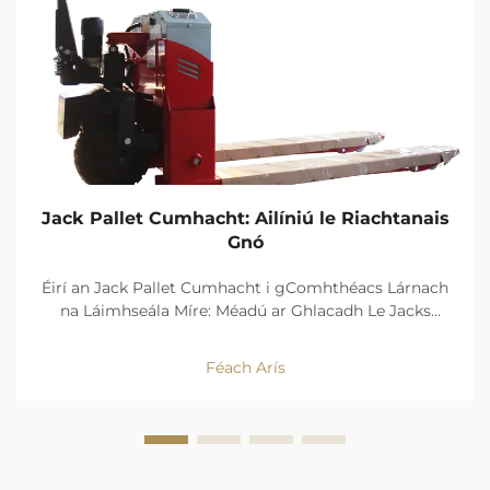
Jack Pallet Cumhacht: Ailíniú le Riachtanais
Gnó
Éirí an Jack Pallet Cumhacht i gComhthéacs Lárnach
na Láimhseála Míre: Méadú ar Ghlacadh Le Jacks
Pallet Leictreach i dTaiscí Tá tionscal na dtaiscí ag fáil
bogadh mór i dtreo jackanna pallet cumhachtaithe
Féach Arís
inniu. Ag iarraidh na cuideachtaí rudaí a bhogadh...