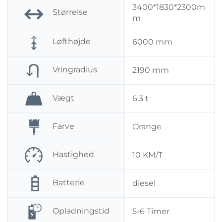
3400*1830*2300m
Størrelse
m
Løfthøjde
6000 mm
Vringradius
2190 mm
Vægt
6,3 t
Farve
Orange
Hastighed
10 KM/T
Batterie
diesel
Opladningstid
5-6 Timer