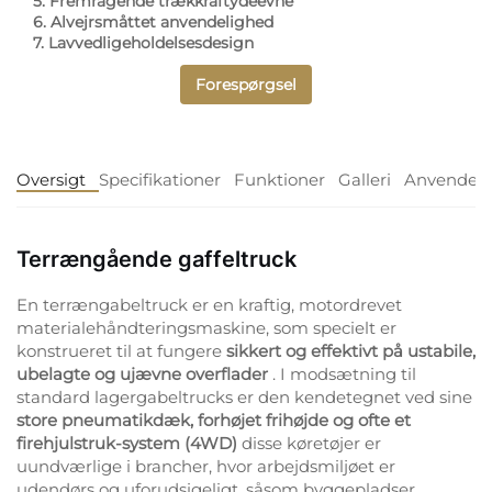
5. Fremragende trækkraftydeevne
6. Alvejrsmåttet anvendelighed
7. Lavvedligeholdelsesdesign
Forespørgsel
Oversigt
Specifikationer
Funktioner
Galleri
Anvendels
Terrængående gaffeltruck
En terrængabeltruck er en kraftig, motordrevet
materialehåndteringsmaskine, som specielt er
konstrueret til at fungere
sikkert og effektivt på ustabile,
ubelagte og ujævne overflader
. I modsætning til
standard lagergabeltrucks er den kendetegnet ved sine
store pneumatikdæk, forhøjet frihøjde og ofte et
firehjulstruk-system (4WD)
disse køretøjer er
uundværlige i brancher, hvor arbejdsmiljøet er
udendørs og uforudsigeligt, såsom byggepladser,