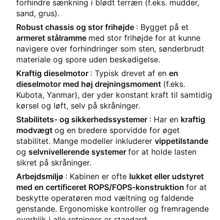
forhindre sænkning i blødt terræn (f.eks. mudder,
sand, grus).
Robust chassis og stor frihøjde
: Bygget på et
armeret stålramme
med stor frihøjde for at kunne
navigere over forhindringer som sten, sønderbrudt
materiale og spore uden beskadigelse.
Kraftig dieselmotor
: Typisk drevet af en
en
dieselmotor med høj drejningsmoment
(f.eks.
Kubota, Yanmar), der yder konstant kraft til samtidig
kørsel og løft, selv på skråninger.
Stabilitets- og sikkerhedssystemer
: Har en
kraftig
modvægt
og en bredere sporvidde for øget
stabilitet. Mange modeller inkluderer
vippetilstande
og
selvnivellerende systemer
for at holde lasten
sikret på skråninger.
Arbejdsmiljø
: Kabinen er ofte
lukket eller udstyret
med en certificeret ROPS/FOPS-konstruktion
for at
beskytte operatøren mod væltning og faldende
genstande. Ergonomiske kontroller og fremragende
overblik i alle retninger er standard.