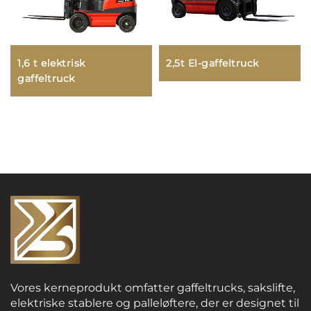
1,6 t elektrisk
2,5t El-gaffeltruck
gaffeltruck
Vores kerneprodukt omfatter gaffeltrucks, sakslifte,
elektriske stablere og palleløftere, der er designet til