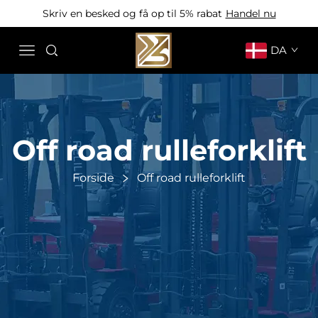
Skriv en besked og få op til 5% rabat
Handel nu
DA
Off road rulleforklift
Forside
Off road rulleforklift