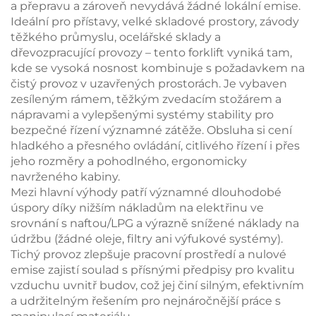
a přepravu a zároveň nevydává žádné lokální emise.
Ideální pro přístavy, velké skladové prostory, závody
těžkého průmyslu, ocelářské sklady a
dřevozpracující provozy – tento
forklift
vyniká tam,
kde se vysoká nosnost kombinuje s požadavkem na
čistý provoz v uzavřených prostorách. Je vybaven
zesíleným rámem, těžkým zvedacím stožárem a
nápravami a vylepšenými systémy stability pro
bezpečné řízení významné zátěže. Obsluha si cení
hladkého a přesného ovládání, citlivého řízení i přes
jeho rozměry a pohodlného, ergonomicky
navrženého kabiny.
Mezi hlavní výhody patří významné dlouhodobé
úspory díky nižším nákladům na elektřinu ve
srovnání s naftou/LPG a výrazně snížené náklady na
údržbu (žádné oleje, filtry ani výfukové systémy).
Tichý provoz zlepšuje pracovní prostředí a nulové
emise zajistí soulad s přísnými předpisy pro kvalitu
vzduchu uvnitř budov, což jej činí silným, efektivním
a udržitelným řešením pro nejnáročnější práce s