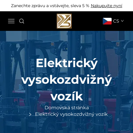
Zanechte zprávu a vstávejte, sleva 5 %
Nakupujte nyní
CS
Elektrický
vysokozdvižný
vozík
Domovská stránka
Elektrický vysokozdvižný vozík