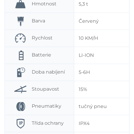
Hmotnost
5,3 t
Barva
Červený
Rychlost
10 KM/H
Batterie
LI-ION
Doba nabíjení
5-6H
Stoupavost
15%
Pneumatiky
tučný pneu
Třída ochrany
IPX4