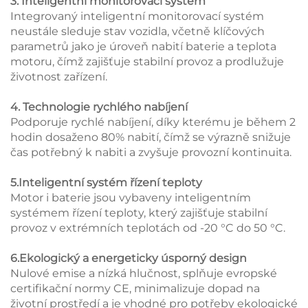
3. Inteligentní monitorovací systém
Integrovaný inteligentní monitorovací systém
neustále sleduje stav vozidla, včetně klíčových
parametrů jako je úroveň nabití baterie a teplota
motoru, čímž zajišťuje stabilní provoz a prodlužuje
životnost zařízení.
4. Technologie rychlého nabíjení
Podporuje rychlé nabíjení, díky kterému je během 2
hodin dosaženo 80% nabití, čímž se výrazně snižuje
čas potřebný k nabiti a zvyšuje provozní kontinuita.
5.Inteligentní systém řízení teploty
Motor i baterie jsou vybaveny inteligentním
systémem řízení teploty, který zajišťuje stabilní
provoz v extrémních teplotách od -20 °C do 50 °C.
6.Ekologický a energeticky úsporný design
Nulové emise a nízká hlučnost, splňuje evropské
certifikační normy CE, minimalizuje dopad na
životní prostředí a je vhodné pro potřeby ekologické