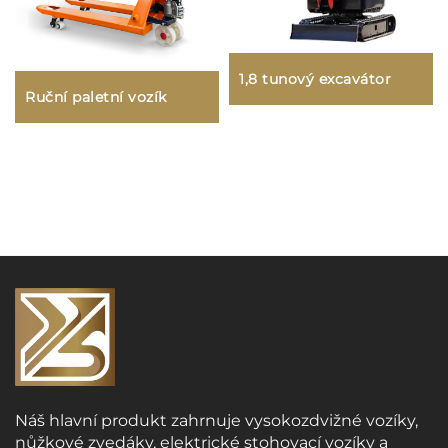
1,8 tunový excavátor
Ruční paletní vozík
Náš hlavní produkt zahrnuje vysokozdvižné vozíky,
nůžkové zvedáky, elektrické stohovací vozíky a