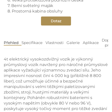
6. Velká protiskluzová podnožní deska
7. Berní světelný maják
8. Prostorná kabina obsluhy
Dotaz
Dopo
Přehled
Specifikace
Vlastnosti
Galerie
Aplikace
pro
4t
elektrický vysokozdvižný vozík
je výkonný
průmyslový vozík navržený pro náročné průmyslové
aplikace vyžadující významnou zvedací sílu. Jeho
impresivní nosnost činí 4 000 kg (přibližně 8 800
liber), což umožňuje účinné a bezpečné
manipulování s velmi těžkými paletizovanými
zbožími, stroji, hustými materiály a velkými
kontejnery. Poháněn robustními bateriemi s
vysokým napětím (obvykle 80 V nebo 96 V),
poskytuje vysoký točivý moment pro těžké zvedání