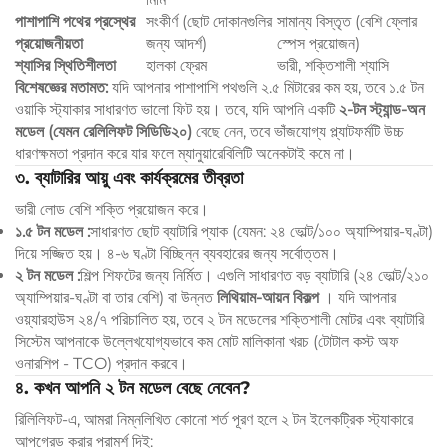
পাশাপাশি পথের প্রস্থের
সংকীর্ণ (ছোট দোকানগুলির
সামান্য বিস্তৃত (বেশি ফ্লোর
প্রয়োজনীয়তা
জন্য আদর্শ)
স্পেস প্রয়োজন)
শ্যাসির স্থিতিশীলতা
হালকা ফ্রেম
ভারী, শক্তিশালী শ্যাসি
বিশেষজ্ঞের মতামত:
যদি আপনার পাশাপাশি পথগুলি ২.৫ মিটারের কম হয়, তবে ১.৫ টন
ওয়াকি স্ট্যাকার সাধারণত ভালো ফিট হয়। তবে, যদি আপনি একটি
২-টন স্ট্যান্ড-অন
মডেল (যেমন রেলিলিফট সিডিডি২০)
বেছে নেন, তবে ভাঁজযোগ্য প্ল্যাটফর্মটি উচ্চ
ধারণক্ষমতা প্রদান করে যার ফলে ম্যানুয়ারেবিলিটি অনেকটাই কমে না।
৩. ব্যাটারির আয়ু এবং কার্যক্রমের তীব্রতা
ভারী লোড বেশি শক্তি প্রয়োজন করে।
১.৫ টন মডেল
:
সাধারণত ছোট ব্যাটারি প্যাক (যেমন: ২৪ ভোল্ট/১০০ অ্যাম্পিয়ার-ঘণ্টা)
দিয়ে সজ্জিত হয়। ৪-৬ ঘণ্টা বিচ্ছিন্ন ব্যবহারের জন্য সর্বোত্তম।
২ টন মডেল
:
শিল্প শিফটের জন্য নির্মিত। এগুলি সাধারণত বড় ব্যাটারি (২৪ ভোল্ট/২১০
অ্যাম্পিয়ার-ঘণ্টা বা তার বেশি) বা উন্নত
লিথিয়াম-আয়ন বিকল্প
। যদি আপনার
ওয়্যারহাউস ২৪/৭ পরিচালিত হয়, তবে ২ টন মডেলের শক্তিশালী মোটর এবং ব্যাটারি
সিস্টেম আপনাকে উল্লেখযোগ্যভাবে কম মোট মালিকানা খরচ (টোটাল কস্ট অফ
ওনারশিপ - TCO) প্রদান করবে।
৪. কখন আপনি ২ টন মডেল বেছে নেবেন?
রিলিলিফট-এ, আমরা নিম্নলিখিত কোনো শর্ত পূরণ হলে ২ টন ইলেকট্রিক স্ট্যাকারে
আপগ্রেড করার পরামর্শ দিই: