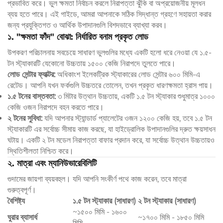
প্রভাবিত করে। ভুল ক্ষমতা নির্বাচন করলে নিরাপত্তা ঝুঁকি বা অপ্রয়োজনীয় মূলধন
ব্যয় হতে পারে। এই গাইডে, আমরা আপনাকে সঠিক সিদ্ধান্ত গ্রহণে সহায়তা করার
জন্য প্রযুক্তিগত ও আর্থিক উপাদানগুলি বিশদভাবে ব্যাখ্যা করব।
১. "ক্ষমতা ফাঁদ" বোঝা: নির্ধারিত বনাম প্রকৃত লোড
উপকরণ পরিচালনায় সবচেয়ে সাধারণ ভুলগুলির মধ্যে একটি হলো ধরে নেওয়া যে ১.৫-
টন স্ট্যাকারটি যেকোনো উচ্চতায় ১৫০০ কেজি নিরাপদে তুলতে পারে।
লোড সেন্টার ফ্যাক্টর:
অধিকাংশ ইলেকট্রিক স্ট্যাকারের লোড সেন্টার ৬০০ মিমি-এ
রেটেড। আপনি যখন ফর্কগুলি উচ্চতরে তোলেন, তখন প্রকৃত ধারণক্ষমতা হ্রাস পায়।
১.৫ টনের বাস্তবতা:
৩ মিটার উত্থান উচ্চতায়, একটি ১.৫ টন স্ট্যাকার শুধুমাত্র ১০০০
কেজি ওজন নিরাপদে বহন করতে পারে।
২ টনের সুবিধা:
যদি আপনার স্ট্যান্ডার্ড প্যালেটের ওজন ১২০০ কেজি হয়, তবে ১.৫ টন
স্ট্যাকারটি এর সর্বোচ্চ সীমায় কাজ করছে, যা হাইড্রোলিক উপাদানগুলির দ্রুত ক্ষয়সাধন
ঘটায়। একটি ২ টন মডেল নিরাপত্তা বাফার প্রদান করে, যা সর্বোচ্চ উত্থান উচ্চতায়ও
স্থিতিশীলতা নিশ্চিত করে।
২. মাত্রা এবং ম্যানিউভারেবিলিটি
গুদামের জায়গা ব্যয়বহুল। যদি আপনি সংকীর্ণ পথে কাজ করেন, তবে মাত্রা
গুরুত্বপূর্ণ।
বৈশিষ্ট্য
১.৫ টন স্ট্যাকার (সাধারণ)
২ টন স্ট্যাকার (সাধারণ)
~১৫০০ মিমি - ১৬০০
ঘুরার ব্যাসার্ধ
~১৭০০ মিমি - ১৮৫০ মিমি
মিমি