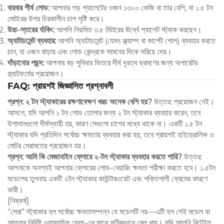
বারবার শীর্ষ লোড:
আপনার গড় প্যালেটের ওজন ১৩০০ কেজি বা তার বেশি, যা ১.৫ টন
মোটরের উপর চিরকালীন চাপ সৃষ্টি করে।
উচ্চ-স্তরের র্যাকিং:
আপনি নিয়মিত ৩.৫ মিটারের ঊর্ধ্বে প্যালেট স্ট্যাক করছেন।
অ্যাটাচমেন্ট ব্যবহার:
আপনি অ্যাটাচমেন্ট (যেমন ক্ল্যাম্প বা কার্পেট পোল) ব্যবহার করতে
চান, যা ওজন বাড়ায় এবং লোড কেন্দ্রকে সামনের দিকে সরিয়ে দেয়।
দাঁড়ানোর পছন্দ:
আপনার বড় সুবিধার ভিতরে দীর্ঘ দূরত্ব ভ্রমণের জন্য অপারেটর
প্ল্যাটফর্মের প্রয়োজন।
FAQ: প্রায়শই জিজ্ঞাসিত প্রশ্নাবলী
প্রশ্ন: ২ টন স্ট্যাকারের রক্ষণাবেক্ষণ খরচ অনেক বেশি হয়?
উত্তর: প্রয়োজন নেই।
আসলে, যদি আপনি ১ টন লোড তোলার জন্য ২ টন স্ট্যাকার ব্যবহার করেন, তবে
উপাদানগুলো দীর্ঘস্থায়ী হয়, কারণ সেগুলো চাপের মধ্যে থাকে না। একটি ১.৫ টন
স্ট্যাকার যদি প্রতিদিন সর্বোচ্চ ক্ষমতায় ব্যবহার করা হয়, তবে প্রায়শই হাইড্রোলিক ও
মোটর মেরামতের প্রয়োজন হয়।
প্রশ্ন: আমি কি মেজানাইন ফ্লোরে ২-টন স্ট্যাকার ব্যবহার করতে পারি?
উত্তর:
আপনাকে অবশ্যই আপনার ফ্লোরের লোড-বেয়ারিং ক্ষমতা পরীক্ষা করতে হবে। ১.৫টন
মডেলের তুলনায় একটি ২টন স্ট্যাকার কাউন্টারওয়েট এবং শক্তিশালী ফ্রেমের কারণে
ভারী।
[নিষ্কর্ষ]
“সেরা” স্ট্যাকার হল সর্বোচ্চ ক্ষমতাসম্পন্ন যে মডেলটি নয়—এটি হল সেই মডেল যা
আপনার নির্দিষ্ট ওয়ারহাউস ফ্লো-এর সাথে সঠিকভাবে মেল খায়। যদি আপনি রিটেইল